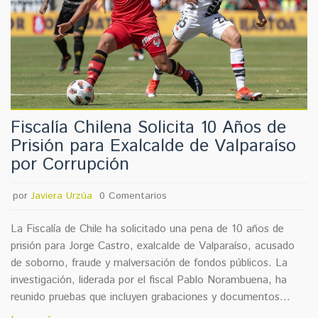
Fiscalía Chilena Solicita 10 Años de
Prisión para Exalcalde de Valparaíso
por Corrupción
por
Javiera Urzúa
0 Comentarios
La Fiscalía de Chile ha solicitado una pena de 10 años de
prisión para Jorge Castro, exalcalde de Valparaíso, acusado
de soborno, fraude y malversación de fondos públicos. La
investigación, liderada por el fiscal Pablo Norambuena, ha
reunido pruebas que incluyen grabaciones y documentos
financieros cuestionables. Castro sostiene su inocencia,