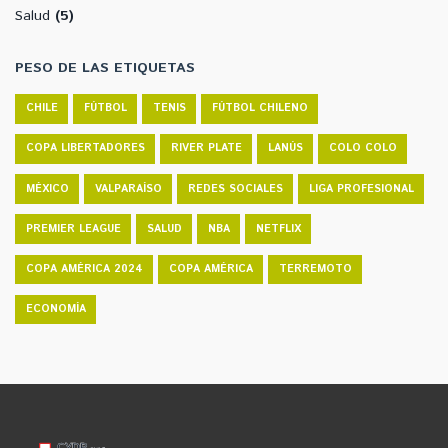
Salud
(5)
PESO DE LAS ETIQUETAS
CHILE
FÚTBOL
TENIS
FÚTBOL CHILENO
COPA LIBERTADORES
RIVER PLATE
LANÚS
COLO COLO
MÉXICO
VALPARAÍSO
REDES SOCIALES
LIGA PROFESIONAL
PREMIER LEAGUE
SALUD
NBA
NETFLIX
COPA AMÉRICA 2024
COPA AMÉRICA
TERREMOTO
ECONOMÍA