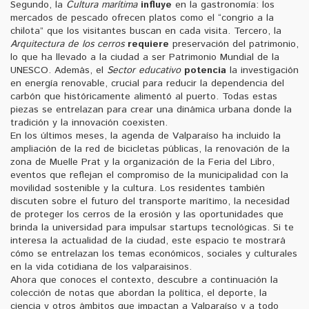
Segundo, la
Cultura marítima
influye
en la gastronomía: los
mercados de pescado ofrecen platos como el “congrio a la
chilota” que los visitantes buscan en cada visita. Tercero, la
Arquitectura de los cerros
requiere
preservación del patrimonio,
lo que ha llevado a la ciudad a ser Patrimonio Mundial de la
UNESCO. Además, el
Sector educativo
potencia
la investigación
en energía renovable, crucial para reducir la dependencia del
carbón que históricamente alimentó al puerto. Todas estas
piezas se entrelazan para crear una dinámica urbana donde la
tradición y la innovación coexisten.
En los últimos meses, la agenda de Valparaíso ha incluido la
ampliación de la red de bicicletas públicas, la renovación de la
zona de Muelle Prat y la organización de la Feria del Libro,
eventos que reflejan el compromiso de la municipalidad con la
movilidad sostenible y la cultura. Los residentes también
discuten sobre el futuro del transporte marítimo, la necesidad
de proteger los cerros de la erosión y las oportunidades que
brinda la universidad para impulsar startups tecnológicas. Si te
interesa la actualidad de la ciudad, este espacio te mostrará
cómo se entrelazan los temas económicos, sociales y culturales
en la vida cotidiana de los valparaisinos.
Ahora que conoces el contexto, descubre a continuación la
colección de notas que abordan la política, el deporte, la
ciencia y otros ámbitos que impactan a Valparaíso y a todo