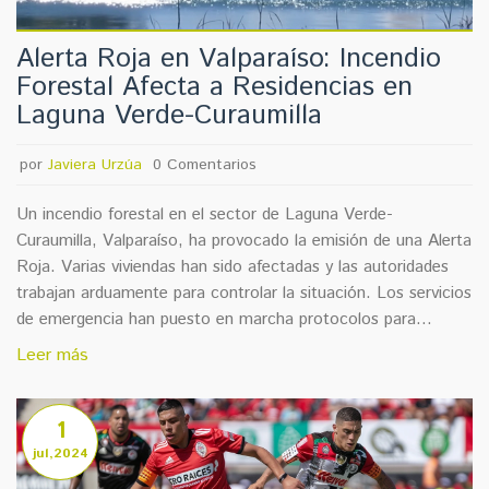
Alerta Roja en Valparaíso: Incendio
Forestal Afecta a Residencias en
Laguna Verde-Curaumilla
por
Javiera Urzúa
0 Comentarios
Un incendio forestal en el sector de Laguna Verde-
Curaumilla, Valparaíso, ha provocado la emisión de una Alerta
Roja. Varias viviendas han sido afectadas y las autoridades
trabajan arduamente para controlar la situación. Los servicios
de emergencia han puesto en marcha protocolos para
proteger a los ciudadanos y propiedades, instando a los
Leer más
residentes a seguir las instrucciones de las autoridades
locales.
1
jul,2024