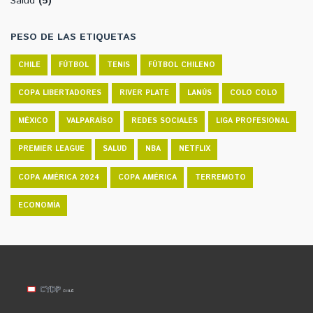
Salud
(5)
PESO DE LAS ETIQUETAS
CHILE
FÚTBOL
TENIS
FÚTBOL CHILENO
COPA LIBERTADORES
RIVER PLATE
LANÚS
COLO COLO
MÉXICO
VALPARAÍSO
REDES SOCIALES
LIGA PROFESIONAL
PREMIER LEAGUE
SALUD
NBA
NETFLIX
COPA AMÉRICA 2024
COPA AMÉRICA
TERREMOTO
ECONOMÍA