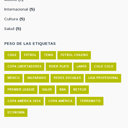
Internacional
(5)
Cultura
(5)
Salud
(5)
PESO DE LAS ETIQUETAS
CHILE
FÚTBOL
TENIS
FÚTBOL CHILENO
COPA LIBERTADORES
RIVER PLATE
LANÚS
COLO COLO
MÉXICO
VALPARAÍSO
REDES SOCIALES
LIGA PROFESIONAL
PREMIER LEAGUE
SALUD
NBA
NETFLIX
COPA AMÉRICA 2024
COPA AMÉRICA
TERREMOTO
ECONOMÍA