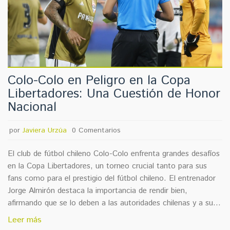
Colo-Colo en Peligro en la Copa
Libertadores: Una Cuestión de Honor
Nacional
por
Javiera Urzúa
0 Comentarios
El club de fútbol chileno Colo-Colo enfrenta grandes desafíos
en la Copa Libertadores, un torneo crucial tanto para sus
fans como para el prestigio del fútbol chileno. El entrenador
Jorge Almirón destaca la importancia de rendir bien,
afirmando que se lo deben a las autoridades chilenas y a sus
seguidores. La historia y desempeño del club serán
Leer más
observados atentamente.