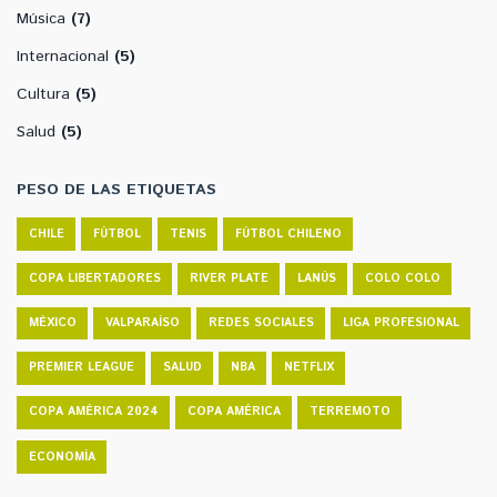
Música
(7)
Internacional
(5)
Cultura
(5)
Salud
(5)
PESO DE LAS ETIQUETAS
CHILE
FÚTBOL
TENIS
FÚTBOL CHILENO
COPA LIBERTADORES
RIVER PLATE
LANÚS
COLO COLO
MÉXICO
VALPARAÍSO
REDES SOCIALES
LIGA PROFESIONAL
PREMIER LEAGUE
SALUD
NBA
NETFLIX
COPA AMÉRICA 2024
COPA AMÉRICA
TERREMOTO
ECONOMÍA