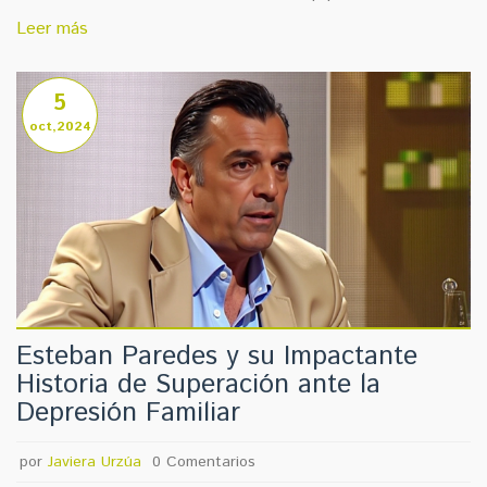
testimonio refleja su aprecio por el fútbol chileno y la
Leer más
comunidad que lo acoge.
5
oct,2024
Esteban Paredes y su Impactante
Historia de Superación ante la
Depresión Familiar
por
Javiera Urzúa
0 Comentarios