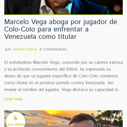
Marcelo Vega aboga por jugador de
Colo-Colo para enfrentar a
Venezuela como titular
por
Javiera Urzúa
0 Comentarios
El exfutbolista Marcelo Vega, conocido por su carrera exitosa
y su profundo conocimiento del fútbol, ha expresado su
deseo de que un jugador específico de Colo-Colo comience
como titular en el próximo partido contra Venezuela. Sin
revelar el nombre del jugador, Vega destaca su capacidad de
impacto y subraya la importancia de su inclusión en el equipo.
Leer más
Su opinión es considerada relevante en el ámbito deportivo
chileno.
6
oct,2024