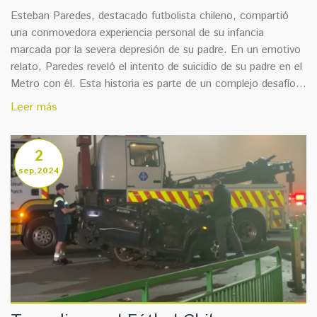
Esteban Paredes, destacado futbolista chileno, compartió
una conmovedora experiencia personal de su infancia
marcada por la severa depresión de su padre. En un emotivo
relato, Paredes reveló el intento de suicidio de su padre en el
Metro con él. Esta historia es parte de un complejo desafío
familiar, que incluyó el abandono de su madre a los cinco
Leer más
años. La valentía de Paredes al expresar estas vivencias
destaca la importancia de abordar la salud mental.
2
sep,2024