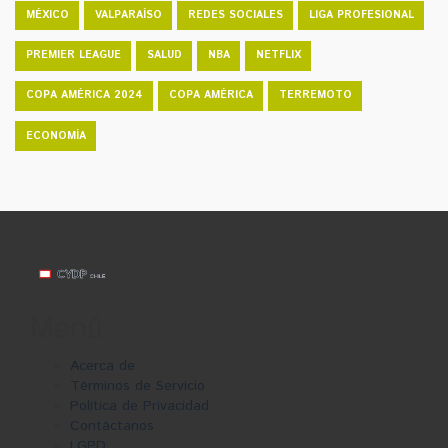
MÉXICO
VALPARAÍSO
REDES SOCIALES
LIGA PROFESIONAL
PREMIER LEAGUE
SALUD
NBA
NETFLIX
COPA AMÉRICA 2024
COPA AMÉRICA
TERREMOTO
ECONOMÍA
Menú
Acerca de
Términos de Servicio
Política de Privacidad
Contáctanos
LGPD