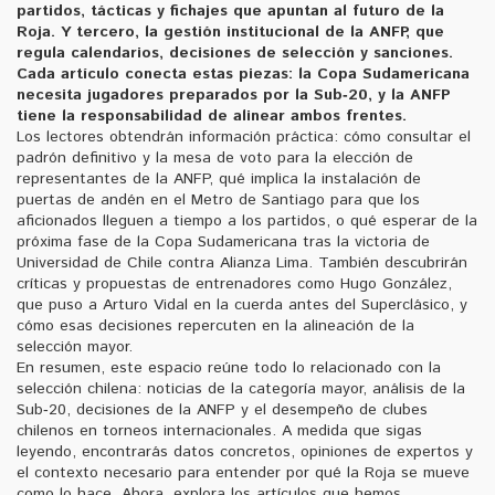
partidos, tácticas y fichajes que apuntan al futuro de la
Roja. Y tercero, la gestión institucional de la
ANFP
, que
regula calendarios, decisiones de selección y sanciones.
Cada artículo conecta estas piezas: la Copa Sudamericana
necesita jugadores preparados por la Sub‑20, y la ANFP
tiene la responsabilidad de alinear ambos frentes.
Los lectores obtendrán información práctica: cómo consultar el
padrón definitivo y la mesa de voto para la elección de
representantes de la ANFP, qué implica la instalación de
puertas de andén en el Metro de Santiago para que los
aficionados lleguen a tiempo a los partidos, o qué esperar de la
próxima fase de la Copa Sudamericana tras la victoria de
Universidad de Chile contra Alianza Lima. También descubrirán
críticas y propuestas de entrenadores como Hugo González,
que puso a Arturo Vidal en la cuerda antes del Superclásico, y
cómo esas decisiones repercuten en la alineación de la
selección mayor.
En resumen, este espacio reúne todo lo relacionado con la
selección chilena: noticias de la categoría mayor, análisis de la
Sub‑20, decisiones de la ANFP y el desempeño de clubes
chilenos en torneos internacionales. A medida que sigas
leyendo, encontrarás datos concretos, opiniones de expertos y
el contexto necesario para entender por qué la Roja se mueve
como lo hace. Ahora, explora los artículos que hemos