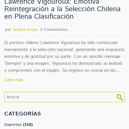
Lawrence Vigouroux: Emotiva
Reintegración a la Selección Chilena
en Plena Clasificación
por
Javiera Urzúa
0 Comentarios
El portero chileno Lawrence Vigouroux ha sido convocado
nuevamente a la selección nacional, generando una respuesta
emotiva y de gratitud por su parte. Con un sencillo mensaje
'Siempre' y una imagen, Vigouroux ha demostrado su lealtad
y compromiso con el equipo. Su regreso es crucial en las
etapas de clasificación para torneos internacionales,
Leer más
destacando su importancia y el apoyo de los aficionados.
CATEGORÍAS
Deportes
(128)