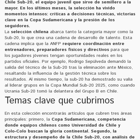
Chile Sub‑20
,
el equipo juvenil que sirve de semillero a la
mayor
. En los últimos meses, la selección ha vivido
momentos intensos: críticas a decisiones técnicas, victorias
clave en la Copa Sudamericana y la presión de los
seguidores.
La
selección chilena
abarca tanto la categoría mayor como la
Sub‑20, lo que crea una cadena de desarrollo de talento. Esta
cadena implica que la ANFP
requiere coordinación entre
entrenadores, preparadores físicos y directivos
para que
los jugadores jóvenes tengan oportunidades reales en los
partidos oficiales. Por ejemplo, Rodrigo Sepúlveda demandó la
salida del técnico de la Sub‑20 tras la eliminación ante México,
resaltando la influencia de la gestión técnica sobre los
resultados. Al mismo tiempo, la sub‑20 ha demostrado su valía
al liderar grupos en la Copa Mundial Sub‑20 2025, como cuando
Ucrania Sub‑20 tomó la delantera del Grupo B en Chile.
Temas clave que cubrimos
En esta colección encontrarás artículos que cubren tres áreas
principales: primero, la
Copa Sudamericana
,
competencia
donde equipos chilenos como Universidad de Chile y
Colo‑Colo buscan la gloria continental
. Segundo, la
estructura y desempeño de la
Chile Sub‑20
, con análisis de