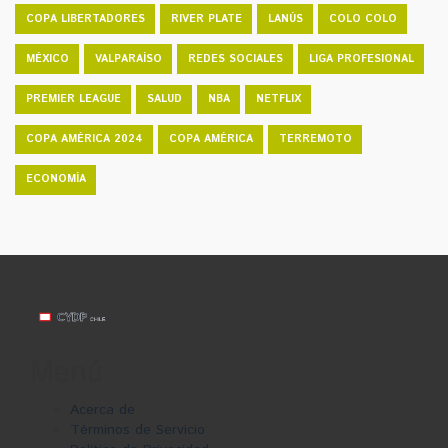
COPA LIBERTADORES
RIVER PLATE
LANÚS
COLO COLO
MÉXICO
VALPARAÍSO
REDES SOCIALES
LIGA PROFESIONAL
PREMIER LEAGUE
SALUD
NBA
NETFLIX
COPA AMÉRICA 2024
COPA AMÉRICA
TERREMOTO
ECONOMÍA
Menú
Acerca de
Términos de Servicio