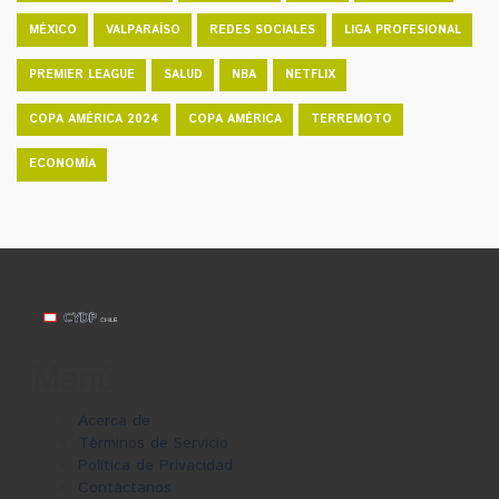
MÉXICO
VALPARAÍSO
REDES SOCIALES
LIGA PROFESIONAL
PREMIER LEAGUE
SALUD
NBA
NETFLIX
COPA AMÉRICA 2024
COPA AMÉRICA
TERREMOTO
ECONOMÍA
Menú
Acerca de
Términos de Servicio
Política de Privacidad
Contáctanos