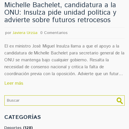
Michelle Bachelet, candidatura a la
ONU: Insulza pide unidad política y
advierte sobre futuros retrocesos
por
Javiera Urzúa
0 Comentarios
El ex ministro José Miguel Insulza llama a que el apoyo a la
candidatura de Michelle Bachelet para secretario general de la
ONU se mantenga bajo cualquier gobierno. Resalta la
necesidad de consenso nacional y critica la falta de
coordinación previa con la oposición. Advierte que un futuro
ejecutivo no debería retirar la postulación y destaca la
Leer más
posibilidad de un duelo con Rebeca Grynspan.
CATEGORÍAS
Deportes
(128)