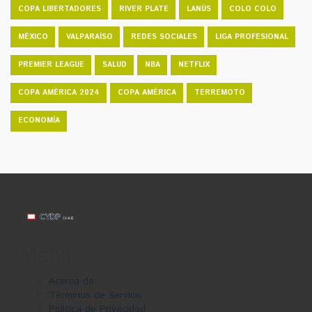
COPA LIBERTADORES
RIVER PLATE
LANÚS
COLO COLO
MÉXICO
VALPARAÍSO
REDES SOCIALES
LIGA PROFESIONAL
PREMIER LEAGUE
SALUD
NBA
NETFLIX
COPA AMÉRICA 2024
COPA AMÉRICA
TERREMOTO
ECONOMÍA
Menú
Acerca de
Términos de Servicio
Política de Privacidad