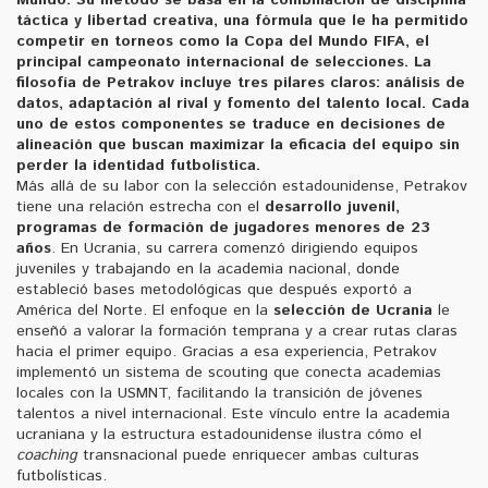
táctica y libertad creativa, una fórmula que le ha permitido
competir en torneos como la
Copa del Mundo FIFA
,
el
principal campeonato internacional de selecciones
. La
filosofía de Petrakov incluye tres pilares claros: análisis de
datos, adaptación al rival y fomento del talento local. Cada
uno de estos componentes se traduce en decisiones de
alineación que buscan maximizar la eficacia del equipo sin
perder la identidad futbolística.
Más allá de su labor con la selección estadounidense, Petrakov
tiene una relación estrecha con el
desarrollo juvenil
,
programas de formación de jugadores menores de 23
años
. En Ucrania, su carrera comenzó dirigiendo equipos
juveniles y trabajando en la academia nacional, donde
estableció bases metodológicas que después exportó a
América del Norte. El enfoque en la
selección de Ucrania
le
enseñó a valorar la formación temprana y a crear rutas claras
hacia el primer equipo. Gracias a esa experiencia, Petrakov
implementó un sistema de scouting que conecta academias
locales con la USMNT, facilitando la transición de jóvenes
talentos a nivel internacional. Este vínculo entre la academia
ucraniana y la estructura estadounidense ilustra cómo el
coaching
transnacional puede enriquecer ambas culturas
futbolísticas.