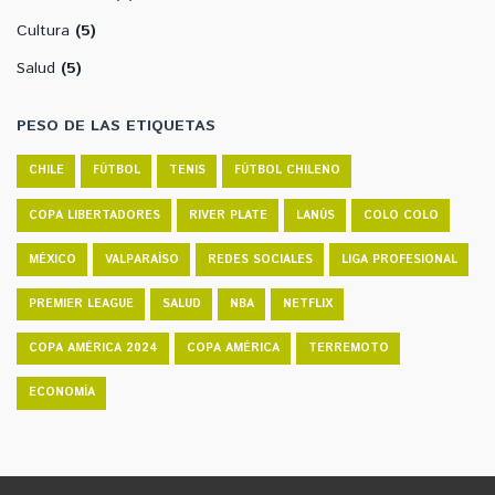
Cultura
(5)
Salud
(5)
PESO DE LAS ETIQUETAS
CHILE
FÚTBOL
TENIS
FÚTBOL CHILENO
COPA LIBERTADORES
RIVER PLATE
LANÚS
COLO COLO
MÉXICO
VALPARAÍSO
REDES SOCIALES
LIGA PROFESIONAL
PREMIER LEAGUE
SALUD
NBA
NETFLIX
COPA AMÉRICA 2024
COPA AMÉRICA
TERREMOTO
ECONOMÍA