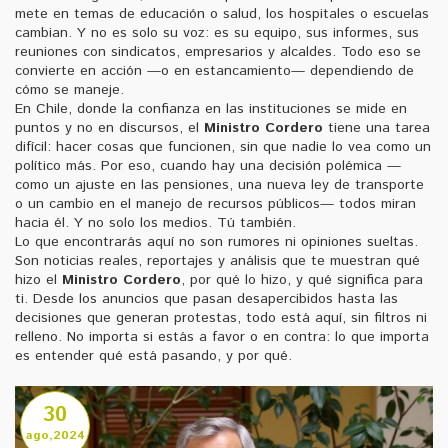
mete en temas de educación o salud, los hospitales o escuelas
cambian. Y no es solo su voz: es su equipo, sus informes, sus
reuniones con sindicatos, empresarios y alcaldes. Todo eso se
convierte en acción —o en estancamiento— dependiendo de
cómo se maneje.
En Chile, donde la confianza en las instituciones se mide en
puntos y no en discursos, el
Ministro Cordero
tiene una tarea
difícil: hacer cosas que funcionen, sin que nadie lo vea como un
político más. Por eso, cuando hay una decisión polémica —
como un ajuste en las pensiones, una nueva ley de transporte
o un cambio en el manejo de recursos públicos— todos miran
hacia él. Y no solo los medios. Tú también.
Lo que encontrarás aquí no son rumores ni opiniones sueltas.
Son noticias reales, reportajes y análisis que te muestran qué
hizo el
Ministro Cordero
, por qué lo hizo, y qué significa para
ti. Desde los anuncios que pasan desapercibidos hasta las
decisiones que generan protestas, todo está aquí, sin filtros ni
relleno. No importa si estás a favor o en contra: lo que importa
es entender qué está pasando, y por qué.
30
ago,2024