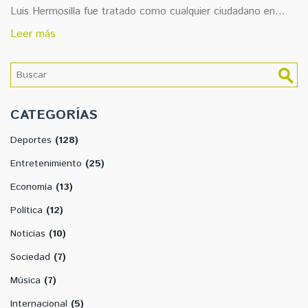
Luis Hermosilla fue tratado como cualquier ciudadano en
situación similar y rechazó las acusaciones de presión al
Leer más
poder judicial.
CATEGORÍAS
Deportes
(128)
Entretenimiento
(25)
Economía
(13)
Política
(12)
Noticias
(10)
Sociedad
(7)
Música
(7)
Internacional
(5)