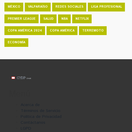
MÉXICO
VALPARAÍSO
REDES SOCIALES
LIGA PROFESIONAL
PREMIER LEAGUE
SALUD
NBA
NETFLIX
COPA AMÉRICA 2024
COPA AMÉRICA
TERREMOTO
ECONOMÍA
Menú
Acerca de
Términos de Servicio
Política de Privacidad
Contáctanos
LGPD