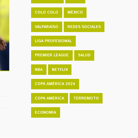
COLO COLO
MÉXICO
VALPARAÍSO
REDES SOCIALES
LIGA PROFESIONAL
PREMIER LEAGUE
SALUD
NBA
NETFLIX
COPA AMÉRICA 2024
COPA AMÉRICA
TERREMOTO
ECONOMÍA