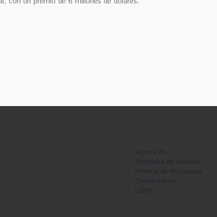
al, con un premio de 6 millones de dólares.
Menú
Acerca de
Términos de Servicio
Política de Privacidad
Contáctanos
LGPD