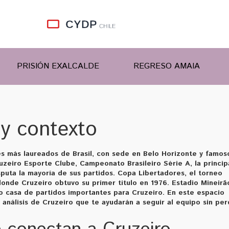
PRISIÓN EXALCALDE
REGRESO AMAIA
 y contexto
es más laureados de Brasil, con sede en Belo Horizonte y famos
uzeiro Esporte Clube
,
Campeonato Brasileiro Série A
,
la princip
puta la mayoría de sus partidos.
Copa Libertadores
,
el torneo
onde Cruzeiro obtuvo su primer título en 1976.
Estadio Mineirã
o casa de partidos importantes para Cruzeiro.
En este espacio
 análisis de
Cruzeiro
que te ayudarán a seguir al equipo sin per