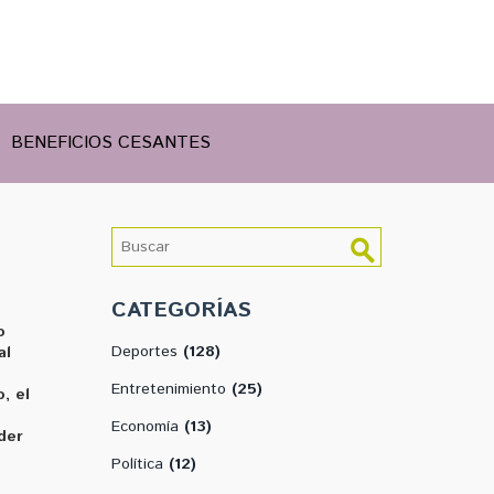
BENEFICIOS CESANTES
CATEGORÍAS
o
Deportes
(128)
al
Entretenimiento
(25)
o
,
el
Economía
(13)
der
Política
(12)