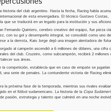
repercusiones
 historia del club argentino. Hasta la fecha, Racing había acum
 internacional de esta envergadura. El técnico Gustavo Costas,
a que se traducirá en un legado para la institución y sus aficion
an Fernando Quintero, cerebro creativo del equipo, fue pieza cl
nez, con su gol y desempeño integral, se consolidó como uno de
pese a la derrota, Kaio Jorge dejó una imagen alentadora de futu
orgado al campeón ascendió a 6 millones de dólares, una cifra 
turales del club. Cruzeiro, como subcampeón, recibirá 2 millones
rtalecer sus áreas.
 de la competición, establecía que en caso de empate se jugarían
ad, una serie de penales. La contundente victoria de Racing elimi
ra la próxima fase de la temporada, mientras sus rivales evalúa
ido en el fútbol sudamericano. La historia de la
Copa Sudameri
e pasión, estrategia y talento que culminó en una noche inolvi