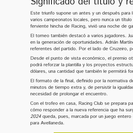
Significado del título y 
Este triunfo supone un antes y un después para la
varios campeonatos locales, pero nunca un título
ferviente hincha de Racing, vivió una noche de gal
El torneo también destacó a varios jugadores. Ju
en la generación de oportunidades. Adrián Martí
referentes del partido. Por el lado de Cruzeiro, 
Desde el punto de vista económico, el premio ot
podrá reforzar la plantilla y los proyectos estruc
dólares, una cantidad que también le permitirá fo
El formato de la final, definido por la normativa
minutos de tiempo extra y, de persistir la iguald
necesidad de prolongar el encuentro.
Con el trofeo en casa, Racing Club se prepara pa
cómo responder a la nueva referencia que ha surg
2024
queda, pues, marcada por un juego entero d
para Avellaneda.