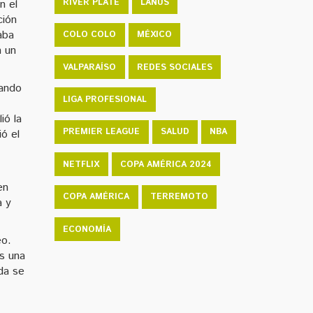
RIVER PLATE
LANÚS
n el
ción
aba
COLO COLO
MÉXICO
n un
VALPARAÍSO
REDES SOCIALES
nando
LIGA PROFESIONAL
ió la
PREMIER LEAGUE
SALUD
NBA
ió el
NETFLIX
COPA AMÉRICA 2024
en
COPA AMÉRICA
TERREMOTO
a y
ECONOMÍA
eo.
as una
da se