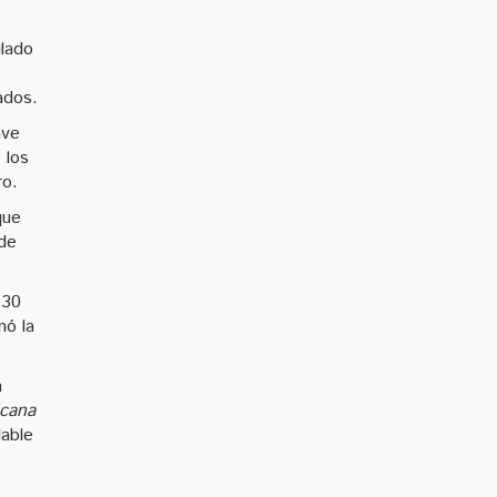
ulado
ados.
ave
 los
ro.
que
 de
 30
nó la
n
cana
dable