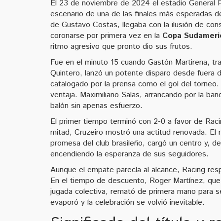
El 23 de noviembre de 2024 el estadio General P
escenario de una de las finales más esperadas de
de Gustavo Costas, llegaba con la ilusión de cons
coronarse por primera vez en la
Copa Sudameri
ritmo agresivo que pronto dio sus frutos.
Fue en el minuto 15 cuando Gastón Martirena, t
Quintero, lanzó un potente disparo desde fuera d
catalogado por la prensa como el gol del torneo. 
ventaja. Maximiliano Salas, arrancando por la band
balón sin apenas esfuerzo.
El primer tiempo terminó con 2-0 a favor de Racin
mitad, Cruzeiro mostró una actitud renovada. El 
promesa del club brasileño, cargó un centro y, de
encendiendo la esperanza de sus seguidores.
Aunque el empate parecía al alcance, Racing resp
En el tiempo de descuento, Roger Martínez, que h
jugada colectiva, remató de primera mano para sel
evaporó y la celebración se volvió inevitable.