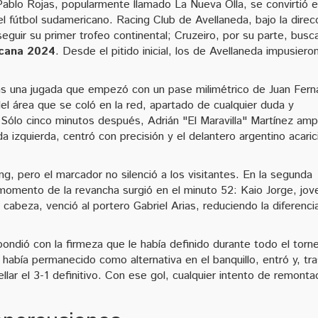
ablo Rojas, popularmente llamado La Nueva Olla, se convirtió e
l fútbol sudamericano. Racing Club de Avellaneda, bajo la direc
eguir su primer trofeo continental; Cruzeiro, por su parte, busc
cana 2024
. Desde el pitido inicial, los de Avellaneda impusiero
ras una jugada que empezó con un pase milimétrico de Juan Fer
el área que se coló en la red, apartado de cualquier duda y
Sólo cinco minutos después, Adrián "El Maravilla" Martínez ampl
a izquierda, centró con precisión y el delantero argentino acaric
g, pero el marcador no silenció a los visitantes. En la segunda
momento de la revancha surgió en el minuto 52: Kaio Jorge, jov
 cabeza, venció al portero Gabriel Arias, reduciendo la diferenci
ondió con la firmeza que le había definido durante todo el torn
abía permanecido como alternativa en el banquillo, entró y, tr
lar el 3-1 definitivo. Con ese gol, cualquier intento de remonta