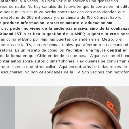
lataforma, y a veces, la única voz que escucha una generación.
iso de nadie. No hay canales de televisión que lo controlen, ni edit
ar por qué Chile Sub-20 perdió contra México con más claridad que
un micrófono de 200 mil pesos y una cámara de 150 dólares. Eso lo
e produce información, entretenimiento o educación sin
r
, su poder no viene de la audiencia masiva, sino de la confianz
aomi 15T o critica la gestión de la ANFP, la gente lo cree por
as como el Bono por Hijo, las puertas de andén en el Metro, o el
noticias de la TV, son problemas reales que afectan a su comunidad
leatoria. Es un retrato de cómo los
YouTuber
,
una figura central en 
o la forma en que Chile entiende lo que pasa. Algunos usan el hum
smontar mitos sobre autos o smartphones. Hay quienes se convierten 
orque dicen lo que otros callan. Aquí encontrarás historias reales de
s escucharan. No son celebridades de la TV. Son vecinos con micrófo