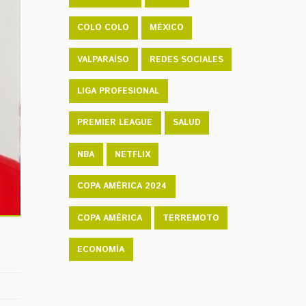
COLO COLO
MÉXICO
VALPARAÍSO
REDES SOCIALES
LIGA PROFESIONAL
PREMIER LEAGUE
SALUD
NBA
NETFLIX
COPA AMÉRICA 2024
COPA AMÉRICA
TERREMOTO
ECONOMÍA