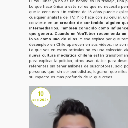
El YouTuber ya no es un hobby: es un trabajo, una p
Lo que hace único a este rol es que no necesita perm
que lo censuren. Un chileno de 18 años puede explic
cualquier analista de TV. Y lo hace con su celular, 
convierte en un
creador de contenido
,
alguien qu
intermediarios
. También conocido como
influence
que genera. Cuando un YouTuber recomienda un Xi
lo ve como uno de ellos.
Y eso explica por qué tem
desempleo en Chile aparecen en sus videos: no son 
Lo que ves en estos artículos no es una colección a
nueva cultura mediática chilena
están transformand
para explicar la política, otros usan datos para de
referentes sin tener millones de suscriptores, solo p
personas que, sin ser periodistas, lograron que mile
su impacto es más profundo de lo que crees.
10
sep,2024