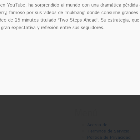
en YouTube, ha sorprendido al mundo con una dramática pérdida 
Perry, famoso por sus videos de 'mukbang' donde consume grandes
deo de 25 minutos titulado 'Two Steps Ahead'. Su estrategia, que
ran expectativa y reflexión entre sus seguidores.
Menú
Acerca de
Términos de Servicio
Política de Privacidad