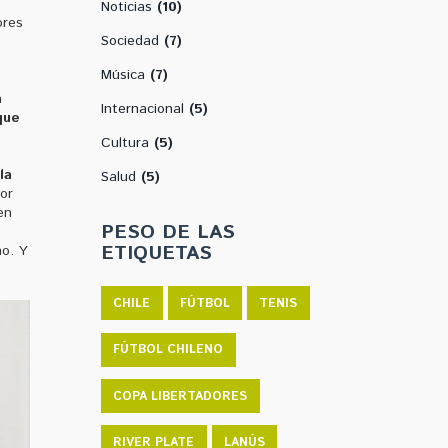
Noticias
(10)
ores
Sociedad
(7)
Música
(7)
a
Internacional
(5)
que
Cultura
(5)
.
la
Salud
(5)
or
en
PESO DE LAS
ETIQUETAS
no. Y
CHILE
FÚTBOL
TENIS
FÚTBOL CHILENO
COPA LIBERTADORES
RIVER PLATE
LANÚS