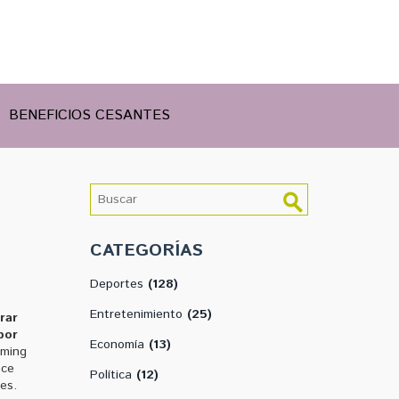
BENEFICIOS CESANTES
CATEGORÍAS
Deportes
(128)
Entretenimiento
(25)
rar
por
Economía
(13)
aming
ace
Política
(12)
es.