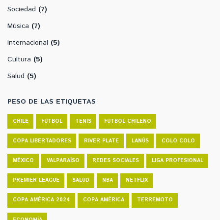
Sociedad
(7)
Música
(7)
Internacional
(5)
Cultura
(5)
Salud
(5)
PESO DE LAS ETIQUETAS
CHILE
FÚTBOL
TENIS
FÚTBOL CHILENO
COPA LIBERTADORES
RIVER PLATE
LANÚS
COLO COLO
MÉXICO
VALPARAÍSO
REDES SOCIALES
LIGA PROFESIONAL
PREMIER LEAGUE
SALUD
NBA
NETFLIX
COPA AMÉRICA 2024
COPA AMÉRICA
TERREMOTO
ECONOMÍA