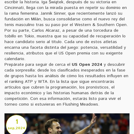
escribir la historia. Iga Świątek, después de su victoria en
Cincinnati, llega con la mirada puesta en repetir su dominio en
la rama femenina. Jannik Sinner, que recientemente lanzó su
fundación en Milán, busca consolidarse como el nuevo rey del
tenis masculino tras su paso por el Western & Southern Open.
Por su parte, Carlos Alcaraz, a pesar de una torcedura de
tobillo en Tokio, muestra que su capacidad de recuperación lo
hace candidato serio al título. Cada uno de estos atletas
encarna una faceta distinta del juego: potencia, versatilidad y
resiliencia, atributos que el US Open premia con su exigente
calendario.
Prepárate para seguir de cerca el
US Open 2024
y descubrir
cada sorpresilla: desde los clasificados inesperados en la fase
de grupos hasta los análisis de cómo los resultados influyen en
el ranking ATP y WTA. En la lista que sigue encontrarás
artículos que cubren la programación, los pronósticos, el
impacto económico y las historias humanas detrás de la
competición. Con esa información, estarás listo para vivir el
torneo como si estuvieras en Flushing Meadows.
1
sep,2024