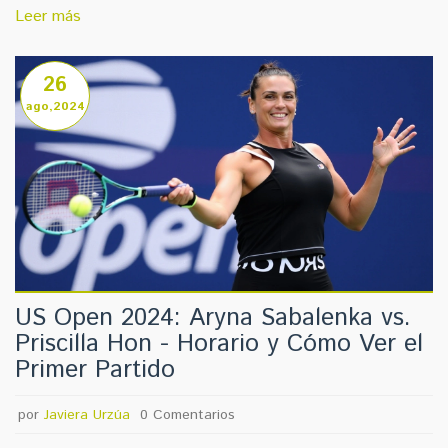
Australia, ven ahora más claras sus oportunidades.
Leer más
26
ago,2024
US Open 2024: Aryna Sabalenka vs.
Priscilla Hon - Horario y Cómo Ver el
Primer Partido
por
Javiera Urzúa
0 Comentarios