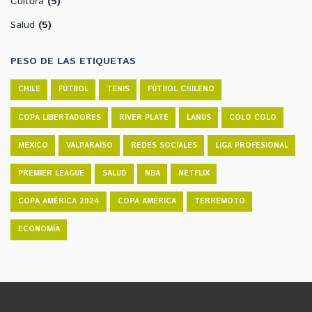
Cultura
(5)
Salud
(5)
PESO DE LAS ETIQUETAS
CHILE
FÚTBOL
TENIS
FÚTBOL CHILENO
COPA LIBERTADORES
RIVER PLATE
LANÚS
COLO COLO
MÉXICO
VALPARAÍSO
REDES SOCIALES
LIGA PROFESIONAL
PREMIER LEAGUE
SALUD
NBA
NETFLIX
COPA AMÉRICA 2024
COPA AMÉRICA
TERREMOTO
ECONOMÍA