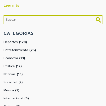
una notable valoración de 150 millones de euros. Estos
Leer más
movimientos en el mercado demuestran el ferviente interés
por el talento joven en el fútbol.
CATEGORÍAS
Deportes
(128)
Entretenimiento
(25)
Economía
(13)
Política
(12)
Noticias
(10)
Sociedad
(7)
Música
(7)
Internacional
(5)