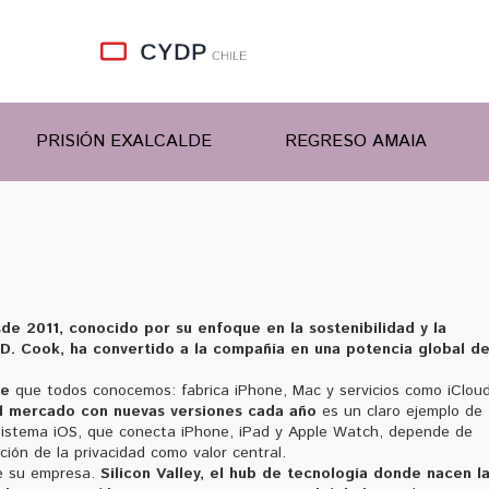
PRISIÓN EXALCALDE
REGRESO AMAIA
e 2011, conocido por su enfoque en la sostenibilidad y la
 D. Cook
, ha convertido a la compañía en una potencia global d
le
que todos conocemos: fabrica iPhone, Mac y servicios como iCloud
el mercado con nuevas versiones cada año
es un claro ejemplo de
osistema iOS, que conecta iPhone, iPad y Apple Watch, depende de
ción de la privacidad como valor central.
nde su empresa.
Silicon Valley
,
el hub de tecnología donde nacen l