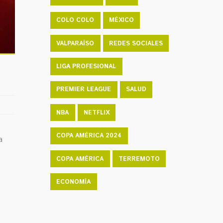
COLO COLO
MÉXICO
VALPARAÍSO
REDES SOCIALES
LIGA PROFESIONAL
PREMIER LEAGUE
SALUD
NBA
NETFLIX
COPA AMÉRICA 2024
a
COPA AMÉRICA
TERREMOTO
ECONOMÍA