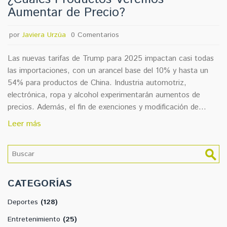
Aumentar de Precio?
por
Javiera Urzúa
0 Comentarios
Las nuevas tarifas de Trump para 2025 impactan casi todas
las importaciones, con un arancel base del 10% y hasta un
54% para productos de China. Industria automotriz,
electrónica, ropa y alcohol experimentarán aumentos de
precios. Además, el fin de exenciones y modificación de
umbrales duty-free exacerban el impacto económico.
Leer más
Economistas advierten sobre crecimiento reducido y posibles
represalias comerciales.
CATEGORÍAS
Deportes
(128)
Entretenimiento
(25)