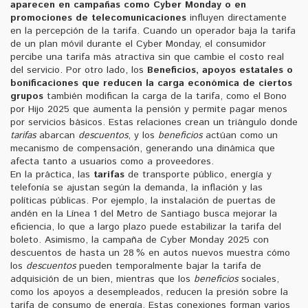
aparecen en campañas como Cyber Monday o en
promociones de telecomunicaciones
influyen directamente
en la percepción de la tarifa. Cuando un operador baja la tarifa
de un plan móvil durante el Cyber Monday, el consumidor
percibe una tarifa más atractiva sin que cambie el costo real
del servicio. Por otro lado, los
Beneficios
,
apoyos estatales o
bonificaciones que reducen la carga económica de ciertos
grupos
también modifican la carga de la tarifa, como el Bono
por Hijo 2025 que aumenta la pensión y permite pagar menos
por servicios básicos. Estas relaciones crean un triángulo donde
tarifas
abarcan
descuentos
, y los
beneficios
actúan como un
mecanismo de compensación, generando una dinámica que
afecta tanto a usuarios como a proveedores.
En la práctica, las
tarifas
de transporte público, energía y
telefonía se ajustan según la demanda, la inflación y las
políticas públicas. Por ejemplo, la instalación de puertas de
andén en la Línea 1 del Metro de Santiago busca mejorar la
eficiencia, lo que a largo plazo puede estabilizar la tarifa del
boleto. Asimismo, la campaña de Cyber Monday 2025 con
descuentos de hasta un 28 % en autos nuevos muestra cómo
los
descuentos
pueden temporalmente bajar la tarifa de
adquisición de un bien, mientras que los
beneficios
sociales,
como los apoyos a desempleados, reducen la presión sobre la
tarifa de consumo de energía. Estas conexiones forman varios