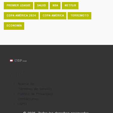
PREMIER LEAGUE
SALUD
NBA
NETFLIX
COPA AMÉRICA 2024
COPA AMÉRICA
TERREMOTO
ECONOMÍA
Menú
Acerca de
Términos de Servicio
Política de Privacidad
Contáctanos
LGPD