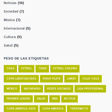
Noticias
(10)
Sociedad
(7)
Música
(7)
Internacional
(5)
Cultura
(5)
Salud
(5)
PESO DE LAS ETIQUETAS
CHILE
FÚTBOL
TENIS
FÚTBOL CHILENO
COPA LIBERTADORES
RIVER PLATE
LANÚS
COLO COLO
MÉXICO
VALPARAÍSO
REDES SOCIALES
LIGA PROFESIONAL
PREMIER LEAGUE
SALUD
NBA
NETFLIX
COPA AMÉRICA 2024
COPA AMÉRICA
TERREMOTO