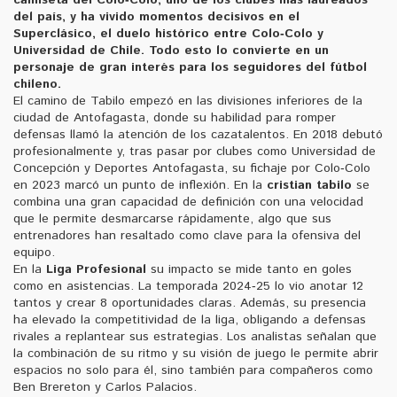
del país
, y ha vivido momentos decisivos en el
Superclásico
,
el duelo histórico entre Colo‑Colo y
Universidad de Chile
. Todo esto lo convierte en un
personaje de gran interés para los seguidores del fútbol
chileno.
El camino de Tabilo empezó en las divisiones inferiores de la
ciudad de Antofagasta, donde su habilidad para romper
defensas llamó la atención de los cazatalentos. En 2018 debutó
profesionalmente y, tras pasar por clubes como Universidad de
Concepción y Deportes Antofagasta, su fichaje por Colo‑Colo
en 2023 marcó un punto de inflexión. En la
cristian tabilo
se
combina una gran capacidad de definición con una velocidad
que le permite desmarcarse rápidamente, algo que sus
entrenadores han resaltado como clave para la ofensiva del
equipo.
En la
Liga Profesional
su impacto se mide tanto en goles
como en asistencias. La temporada 2024‑25 lo vio anotar 12
tantos y crear 8 oportunidades claras. Además, su presencia
ha elevado la competitividad de la liga, obligando a defensas
rivales a replantear sus estrategias. Los analistas señalan que
la combinación de su ritmo y su visión de juego le permite abrir
espacios no solo para él, sino también para compañeros como
Ben Brereton y Carlos Palacios.