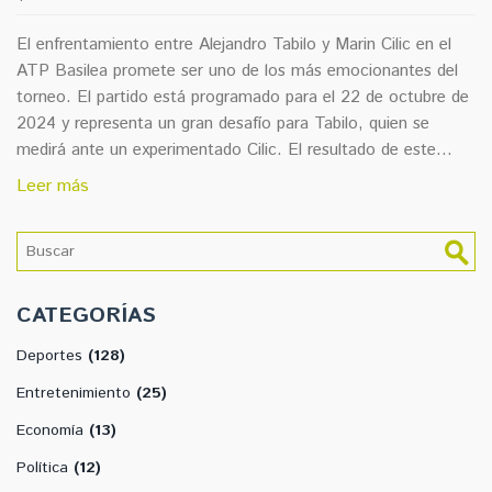
El enfrentamiento entre Alejandro Tabilo y Marin Cilic en el
ATP Basilea promete ser uno de los más emocionantes del
torneo. El partido está programado para el 22 de octubre de
2024 y representa un gran desafío para Tabilo, quien se
medirá ante un experimentado Cilic. El resultado de este
encuentro podría definir el camino de Tabilo en el torneo, ya
Leer más
que un triunfo lo enfrentaría a Andrey Rublev, el primer
sembrado.
CATEGORÍAS
Deportes
(128)
Entretenimiento
(25)
Economía
(13)
Política
(12)