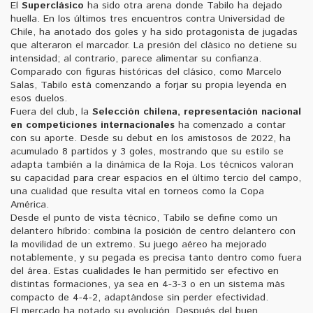
El
Superclásico
ha sido otra arena donde Tabilo ha dejado
huella. En los últimos tres encuentros contra Universidad de
Chile, ha anotado dos goles y ha sido protagonista de jugadas
que alteraron el marcador. La presión del clásico no detiene su
intensidad; al contrario, parece alimentar su confianza.
Comparado con figuras históricas del clásico, como Marcelo
Salas, Tabilo está comenzando a forjar su propia leyenda en
esos duelos.
Fuera del club, la
Selección chilena
,
representación nacional
en competiciones internacionales
ha comenzado a contar
con su aporte. Desde su debut en los amistosos de 2022, ha
acumulado 8 partidos y 3 goles, mostrando que su estilo se
adapta también a la dinámica de la Roja. Los técnicos valoran
su capacidad para crear espacios en el último tercio del campo,
una cualidad que resulta vital en torneos como la Copa
América.
Desde el punto de vista técnico, Tabilo se define como un
delantero híbrido: combina la posición de centro delantero con
la movilidad de un extremo. Su juego aéreo ha mejorado
notablemente, y su pegada es precisa tanto dentro como fuera
del área. Estas cualidades le han permitido ser efectivo en
distintas formaciones, ya sea en 4-3-3 o en un sistema más
compacto de 4-4-2, adaptándose sin perder efectividad.
El mercado ha notado su evolución. Después del buen