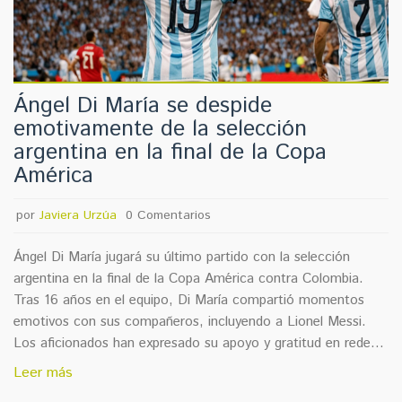
Ángel Di María se despide
emotivamente de la selección
argentina en la final de la Copa
América
por
Javiera Urzúa
0 Comentarios
Ángel Di María jugará su último partido con la selección
argentina en la final de la Copa América contra Colombia.
Tras 16 años en el equipo, Di María compartió momentos
emotivos con sus compañeros, incluyendo a Lionel Messi.
Los aficionados han expresado su apoyo y gratitud en redes
sociales. La final se jugará en el Hard Rock Stadium a las 7
Leer más
pm hora de Colombia.