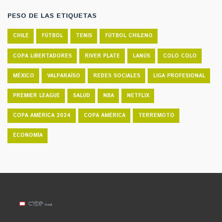
PESO DE LAS ETIQUETAS
CHILE
FÚTBOL
TENIS
FÚTBOL CHILENO
COPA LIBERTADORES
RIVER PLATE
LANÚS
COLO COLO
MÉXICO
VALPARAÍSO
REDES SOCIALES
LIGA PROFESIONAL
PREMIER LEAGUE
SALUD
NBA
NETFLIX
COPA AMÉRICA 2024
COPA AMÉRICA
TERREMOTO
ECONOMÍA