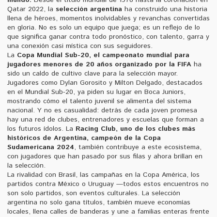
Qatar 2022, la
selección argentina
ha construido una historia
llena de héroes, momentos inolvidables y revanchas convertidas
en gloria. No es solo un equipo que juega; es un reflejo de lo
que significa ganar contra todo pronóstico, con talento, garra y
una conexión casi mística con sus seguidores.
La
Copa Mundial Sub-20
,
el campeonato mundial para
jugadores menores de 20 años organizado por la FIFA
ha
sido un caldo de cultivo clave para la selección mayor.
Jugadores como Dylan Gorosito y Milton Delgado, destacados
en el Mundial Sub-20, ya piden su lugar en Boca Juniors,
mostrando cómo el talento juvenil se alimenta del sistema
nacional. Y no es casualidad: detrás de cada joven promesa
hay una red de clubes, entrenadores y escuelas que forman a
los futuros ídolos. La
Racing Club
,
uno de los clubes más
históricos de Argentina, campeón de la Copa
Sudamericana 2024
, también contribuye a este ecosistema,
con jugadores que han pasado por sus filas y ahora brillan en
la selección.
La rivalidad con Brasil, las campañas en la Copa América, los
partidos contra México o Uruguay —todos estos encuentros no
son solo partidos, son eventos culturales. La selección
argentina no solo gana títulos, también mueve economías
locales, llena calles de banderas y une a familias enteras frente