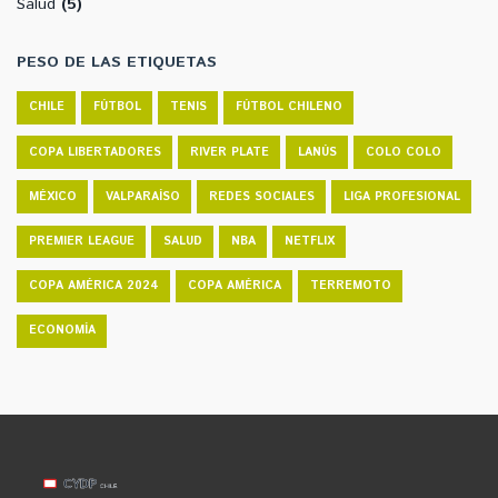
Salud
(5)
PESO DE LAS ETIQUETAS
CHILE
FÚTBOL
TENIS
FÚTBOL CHILENO
COPA LIBERTADORES
RIVER PLATE
LANÚS
COLO COLO
MÉXICO
VALPARAÍSO
REDES SOCIALES
LIGA PROFESIONAL
PREMIER LEAGUE
SALUD
NBA
NETFLIX
COPA AMÉRICA 2024
COPA AMÉRICA
TERREMOTO
ECONOMÍA