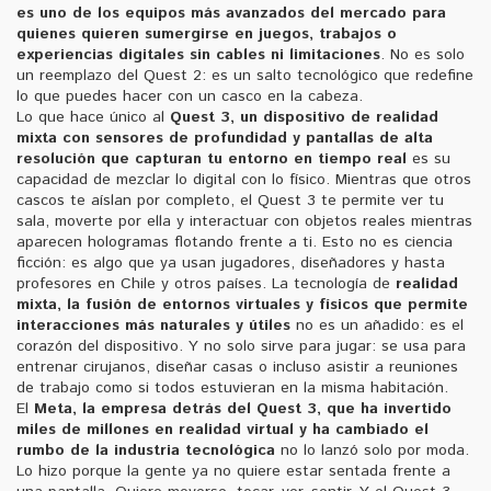
es uno de los equipos más avanzados del mercado para
quienes quieren sumergirse en juegos, trabajos o
experiencias digitales sin cables ni limitaciones
. No es solo
un reemplazo del Quest 2: es un salto tecnológico que redefine
lo que puedes hacer con un casco en la cabeza.
Lo que hace único al
Quest 3
,
un dispositivo de realidad
mixta con sensores de profundidad y pantallas de alta
resolución que capturan tu entorno en tiempo real
es su
capacidad de mezclar lo digital con lo físico. Mientras que otros
cascos te aíslan por completo, el Quest 3 te permite ver tu
sala, moverte por ella y interactuar con objetos reales mientras
aparecen hologramas flotando frente a ti. Esto no es ciencia
ficción: es algo que ya usan jugadores, diseñadores y hasta
profesores en Chile y otros países. La tecnología de
realidad
mixta
,
la fusión de entornos virtuales y físicos que permite
interacciones más naturales y útiles
no es un añadido: es el
corazón del dispositivo. Y no solo sirve para jugar: se usa para
entrenar cirujanos, diseñar casas o incluso asistir a reuniones
de trabajo como si todos estuvieran en la misma habitación.
El
Meta
,
la empresa detrás del Quest 3, que ha invertido
miles de millones en realidad virtual y ha cambiado el
rumbo de la industria tecnológica
no lo lanzó solo por moda.
Lo hizo porque la gente ya no quiere estar sentada frente a