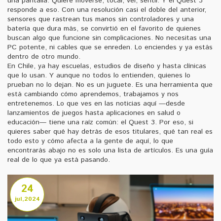
una pantalla. Quiere moverse, tocar, ver, sentir. Y el Quest 3
responde a eso. Con una resolución casi el doble del anterior,
sensores que rastrean tus manos sin controladores y una
batería que dura más, se convirtió en el favorito de quienes
buscan algo que funcione sin complicaciones. No necesitas una
PC potente, ni cables que se enreden. Lo enciendes y ya estás
dentro de otro mundo.
En Chile, ya hay escuelas, estudios de diseño y hasta clínicas
que lo usan. Y aunque no todos lo entienden, quienes lo
prueban no lo dejan. No es un juguete. Es una herramienta que
está cambiando cómo aprendemos, trabajamos y nos
entretenemos. Lo que ves en las noticias aquí —desde
lanzamientos de juegos hasta aplicaciones en salud o
educación— tiene una raíz común: el Quest 3. Por eso, si
quieres saber qué hay detrás de esos titulares, qué tan real es
todo esto y cómo afecta a la gente de aquí, lo que
encontrarás abajo no es solo una lista de artículos. Es una guía
real de lo que ya está pasando.
24
jul,2024