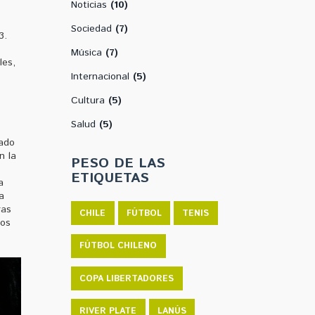
Noticias
(10)
Sociedad
(7)
3.
Música
(7)
les,
Internacional
(5)
Cultura
(5)
Salud
(5)
cado
n la
PESO DE LAS
ETIQUETAS
a
a
ras
CHILE
FÚTBOL
TENIS
tos
FÚTBOL CHILENO
COPA LIBERTADORES
RIVER PLATE
LANÚS