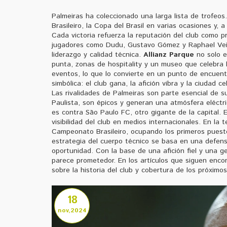
Palmeiras ha coleccionado una larga lista de trofeo
Brasileiro, la Copa del Brasil en varias ocasiones y,
Cada victoria refuerza la reputación del club como p
jugadores como Dudu, Gustavo Gómez y Raphael Veiga
liderazgo y calidad técnica.
Allianz Parque
no solo e
punta, zonas de hospitality y un museo que celebra la
eventos, lo que lo convierte en un punto de encuentr
simbólica: el club gana, la afición vibra y la ciudad ce
Las rivalidades de Palmeiras son parte esencial de s
Paulista, son épicos y generan una atmósfera eléct
es contra São Paulo FC, otro gigante de la capital.
visibilidad del club en medios internacionales. En l
Campeonato Brasileiro, ocupando los primeros puesto
estrategia del cuerpo técnico se basa en una defen
oportunidad. Con la base de una afición fiel y una g
parece prometedor. En los artículos que siguen encon
sobre la historia del club y cobertura de los próximo
18
nov,2024