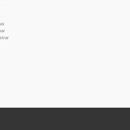
mas
mar
strar