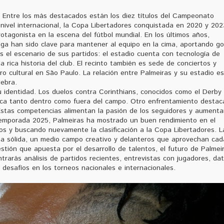
s. Entre los más destacados están los diez títulos del Campeonato
 a nivel internacional, la Copa Libertadores conquistada en 2020 y 202
rotagonista en la escena del fútbol mundial. En los últimos años,
 han sido clave para mantener al equipo en la cima, aportando go
s el escenario de sus partidos: el estadio cuenta con tecnología de
 rica historia del club. El recinto también es sede de conciertos y
o cultural en São Paulo. La relación entre Palmeiras y su estadio es
lebra.
u identidad. Los duelos contra Corinthians, conocidos como el Derby
rica tanto dentro como fuera del campo. Otro enfrentamiento desta
 Estas competencias alimentan la pasión de los seguidores y aumenta
a temporada 2025, Palmeiras ha mostrado un buen rendimiento en el
s y buscando nuevamente la clasificación a la Copa Libertadores. L
sa sólida, un medio campo creativo y delanteros que aprovechan cad
estión que apuesta por el desarrollo de talentos, el futuro de Palmei
trarás análisis de partidos recientes, entrevistas con jugadores, da
s desafíos en los torneos nacionales e internacionales.