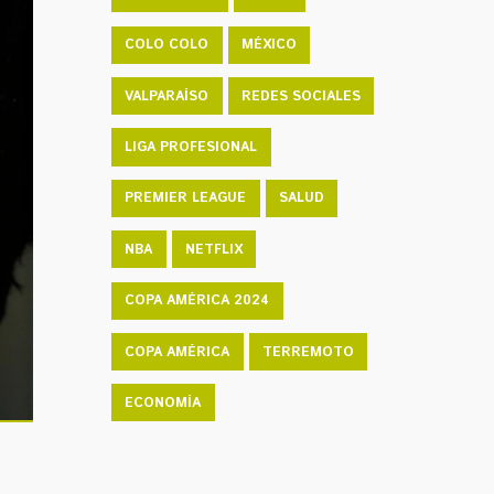
COLO COLO
MÉXICO
VALPARAÍSO
REDES SOCIALES
LIGA PROFESIONAL
PREMIER LEAGUE
SALUD
NBA
NETFLIX
COPA AMÉRICA 2024
COPA AMÉRICA
TERREMOTO
ECONOMÍA