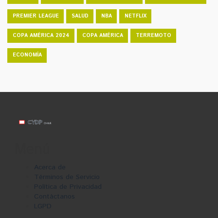
PREMIER LEAGUE
SALUD
NBA
NETFLIX
COPA AMÉRICA 2024
COPA AMÉRICA
TERREMOTO
ECONOMÍA
Menú
Acerca de
Términos de Servicio
Política de Privacidad
Contáctanos
LGPD