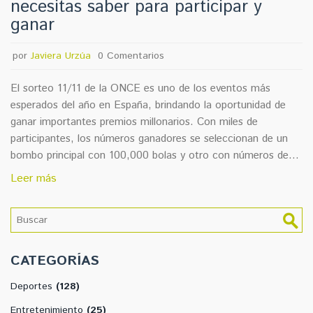
necesitas saber para participar y
ganar
por
Javiera Urzúa
0 Comentarios
El sorteo 11/11 de la ONCE es uno de los eventos más
esperados del año en España, brindando la oportunidad de
ganar importantes premios millonarios. Con miles de
participantes, los números ganadores se seleccionan de un
bombo principal con 100,000 bolas y otro con números de
serie del 1 al 120. Este artículo ofrece detalles sobre cómo
Leer más
verificar los boletos y los plazos para participar.
CATEGORÍAS
Deportes
(128)
Entretenimiento
(25)