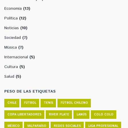
Economía
(13)
Política
(12)
Noticias
(10)
Sociedad
(7)
Música
(7)
Internacional
(5)
Cultura
(5)
Salud
(5)
PESO DE LAS ETIQUETAS
CHILE
FÚTBOL
TENIS
FÚTBOL CHILENO
COPA LIBERTADORES
RIVER PLATE
LANÚS
COLO COLO
MÉXICO
VALPARAÍSO
REDES SOCIALES
LIGA PROFESIONAL