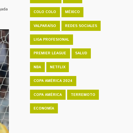
gada
COLO COLO
MÉXICO
VALPARAÍSO
REDES SOCIALES
LIGA PROFESIONAL
PREMIER LEAGUE
SALUD
NBA
NETFLIX
COPA AMÉRICA 2024
COPA AMÉRICA
TERREMOTO
ECONOMÍA