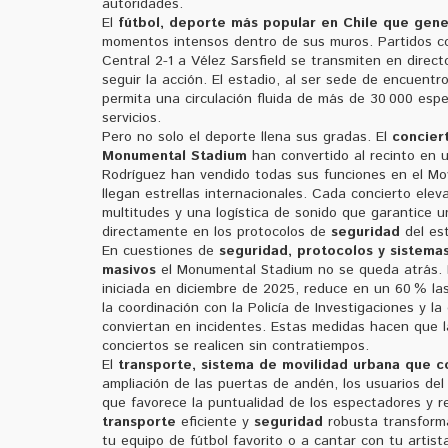
autoridades.
El
fútbol
,
deporte más popular en Chile que gene
momentos intensos dentro de sus muros. Partidos com
Central 2-1 a Vélez Sarsfield se transmiten en dire
seguir la acción. El estadio, al ser sede de encuent
permita una circulación fluida de más de 30 000 esp
servicios.
Pero no solo el deporte llena sus gradas. El
concier
Monumental Stadium
han convertido al recinto en u
Rodríguez han vendido todas sus funciones en el Mo
llegan estrellas internacionales. Cada concierto elev
multitudes y una logística de sonido que garantice u
directamente en los protocolos de
seguridad
del est
En cuestiones de
seguridad
,
protocolos y sistemas
masivos
el Monumental Stadium no se queda atrás. La
iniciada en diciembre de 2025, reduce en un 60 % la
la coordinación con la Policía de Investigaciones y 
conviertan en incidentes. Estas medidas hacen que 
conciertos se realicen sin contratiempos.
El
transporte
,
sistema de movilidad urbana que co
ampliación de las puertas de andén, los usuarios de
que favorece la puntualidad de los espectadores y r
transporte
eficiente y
seguridad
robusta transforma
tu equipo de fútbol favorito o a cantar con tu artista