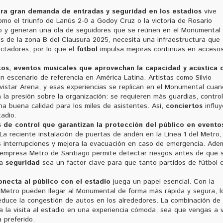
ra gran demanda de entradas y seguridad en los estadios
vive
o el triunfo de Lanús 2-0 a Godoy Cruz o la victoria de Rosario
cto y generan una ola de seguidores que se reúnen en el Monumental
ros de la zona B del Clausura 2025, necesita una infraestructura que
ectadores, por lo que el
fútbol
impulsa mejoras continuas en accesos
tos
,
eventos musicales que aprovechan la capacidad y acústica 
n escenario de referencia en América Latina. Artistas como Silvio
vistar Arena, y esas experiencias se replican en el Monumental cua
a la presión sobre la organización: se requieren más guardias, contro
na buena calidad para los miles de asistentes. Así,
conciertos
influ
adio.
 de control que garantizan la protección del público en evento
 reciente instalación de puertas de andén en la Línea 1 del Metro,
s interrupciones y mejora la evacuación en caso de emergencia. Ade
la empresa Metro de Santiago permite detectar riesgos antes de que 
la
seguridad
sea un factor clave para que tanto partidos de fútbol
necta al público con el estadio
juega un papel esencial. Con la
l Metro pueden llegar al Monumental de forma más rápida y segura, l
educe la congestión de autos en los alrededores. La combinación de
 la visita al estadio en una experiencia cómoda, sea que vengas a 
 preferido.