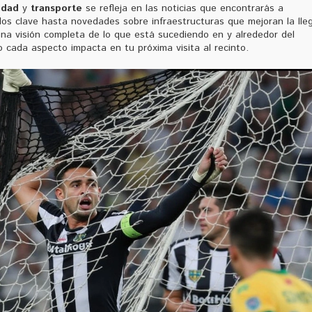
idad
y
transporte
se refleja en las noticias que encontrarás a
idos clave hasta novedades sobre infraestructuras que mejoran la lle
 una visión completa de lo que está sucediendo en y alrededor del
cada aspecto impacta en tu próxima visita al recinto.