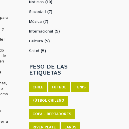
Noticias
(10)
Sociedad
(7)
 para
Música
(7)
 y
Internacional
(5)
del
Cultura
(5)
ndo
Salud
(5)
l de
yen
PESO DE LAS
ETIQUETAS
s
más,
CHILE
FÚTBOL
TENIS
se
 como
FÚTBOL CHILENO
o
COPA LIBERTADORES
ver a
RIVER PLATE
LANÚS