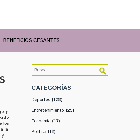
BENEFICIOS CESANTES
s
CATEGORÍAS
Deportes
(128)
Entretenimiento
(25)
go y
pado
Economía
(13)
e los
a la
Política
(12)
 y