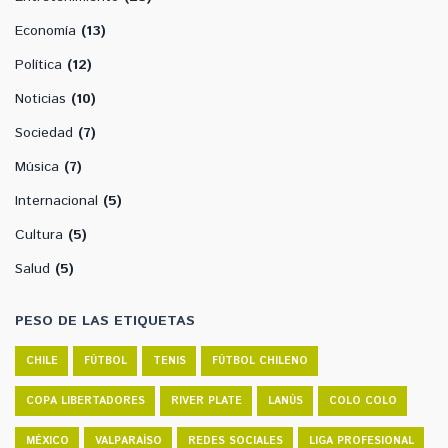
Economía
(13)
Política
(12)
Noticias
(10)
Sociedad
(7)
Música
(7)
Internacional
(5)
Cultura
(5)
Salud
(5)
PESO DE LAS ETIQUETAS
CHILE
FÚTBOL
TENIS
FÚTBOL CHILENO
COPA LIBERTADORES
RIVER PLATE
LANÚS
COLO COLO
MÉXICO
VALPARAÍSO
REDES SOCIALES
LIGA PROFESIONAL