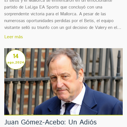
El Betis y el Mallorca se enfrentaron en un emocionante
partido de LaLiga EA Sports que concluyó con una
sorprendente victoria para el Mallorca. A pesar de las
numerosas oportunidades perdidas por el Betis, el equipo
visitante selló su triunfo con un gol decisivo de Valery en el
último minuto del juego. Esta victoria impulsa las
Leer más
aspiraciones europeas del Mallorca.
14
ago,2024
Juan Gómez-Acebo: Un Adiós