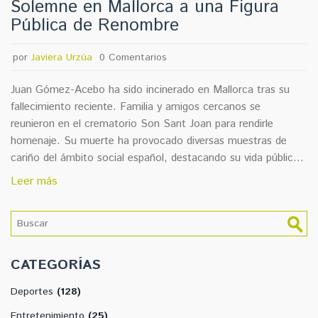
Solemne en Mallorca a una Figura
Pública de Renombre
por
Javiera Urzúa
0 Comentarios
Juan Gómez-Acebo ha sido incinerado en Mallorca tras su
fallecimiento reciente. Familia y amigos cercanos se
reunieron en el crematorio Son Sant Joan para rendirle
homenaje. Su muerte ha provocado diversas muestras de
cariño del ámbito social español, destacando su vida pública y
su relación con la familia real española.
Leer más
CATEGORÍAS
Deportes
(128)
Entretenimiento
(25)