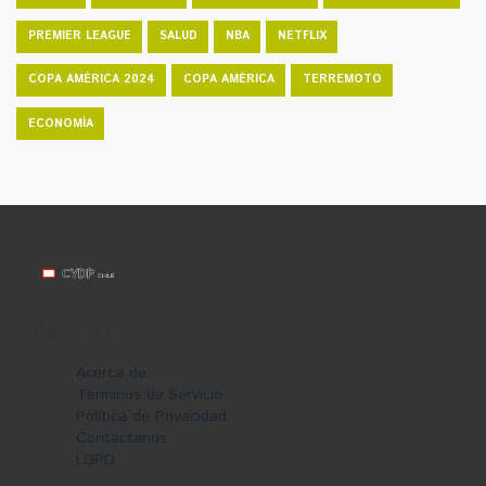
PREMIER LEAGUE
SALUD
NBA
NETFLIX
COPA AMÉRICA 2024
COPA AMÉRICA
TERREMOTO
ECONOMÍA
Menú
Acerca de
Términos de Servicio
Política de Privacidad
Contáctanos
LGPD