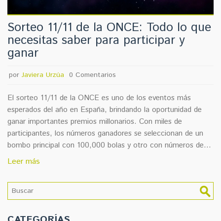
Sorteo 11/11 de la ONCE: Todo lo que
necesitas saber para participar y
ganar
por
Javiera Urzúa
0 Comentarios
El sorteo 11/11 de la ONCE es uno de los eventos más
esperados del año en España, brindando la oportunidad de
ganar importantes premios millonarios. Con miles de
participantes, los números ganadores se seleccionan de un
bombo principal con 100,000 bolas y otro con números de
serie del 1 al 120. Este artículo ofrece detalles sobre cómo
Leer más
verificar los boletos y los plazos para participar.
CATEGORÍAS