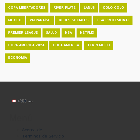
COPA LIBERTADORES
RIVER PLATE
LANÚS
COLO COLO
MÉXICO
VALPARAÍSO
REDES SOCIALES
LIGA PROFESIONAL
PREMIER LEAGUE
SALUD
NBA
NETFLIX
COPA AMÉRICA 2024
COPA AMÉRICA
TERREMOTO
ECONOMÍA
Menú
Acerca de
Términos de Servicio