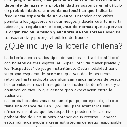
depende del azar y la probabilidad
se sustenta en el cálculo
de
probabilidades
,
la medida matemática que indica la
frecuencia esperada de un evento
. Entender esas cifras
permite a los jugadores evaluar riesgos y decidir cuánto invertir.
Además, la
regulación
,
el conjunto de normas que supervisa
la organización, emisión y auditoría de los sorteos
asegura
transparencia y protege al público de fraudes.
¿Qué incluye la lotería chilena?
La
lotería
abarca varios tipos de sorteos: el tradicional “Loto”
con boletos de tres dígitos, el “Super Loto” de mayor premio y
los “Raspaditos” de juego instantáneo. Cada modalidad tiene
su propio esquema de
premios
, que van desde pequeños
retornos hasta jackpots que alcanzan varios millones de pesos.
Los premios se reparten según la coincidencia de números y se
anuncian en vivo, lo que genera gran expectación entre la
audiencia.
Las probabilidades varían según el juego; por ejemplo, el Loto
tiene una chance de 1 en 3,628,800 para acertar los seis
números, mientras que los raspaditos pueden ofrecer una
probabilidad de 1 en 10 para obtener algún retorno. Conocer
estos números ayuda a crear estrategias de juego responsable