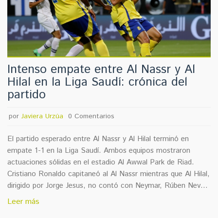
Intenso empate entre Al Nassr y Al
Hilal en la Liga Saudí: crónica del
partido
por
Javiera Urzúa
0 Comentarios
El partido esperado entre Al Nassr y Al Hilal terminó en
empate 1-1 en la Liga Saudí. Ambos equipos mostraron
actuaciones sólidas en el estadio Al Awwal Park de Riad.
Cristiano Ronaldo capitaneó al Al Nassr mientras que Al Hilal,
dirigido por Jorge Jesus, no contó con Neymar, Rúben Neves
ni Michael por lesiones. El resultado refleja la rivalidad
Leer más
histórica y la competitividad en las posiciones de la liga.