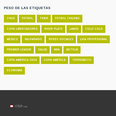
PESO DE LAS ETIQUETAS
CHILE
FÚTBOL
TENIS
FÚTBOL CHILENO
COPA LIBERTADORES
RIVER PLATE
LANÚS
COLO COLO
MÉXICO
VALPARAÍSO
REDES SOCIALES
LIGA PROFESIONAL
PREMIER LEAGUE
SALUD
NBA
NETFLIX
COPA AMÉRICA 2024
COPA AMÉRICA
TERREMOTO
ECONOMÍA