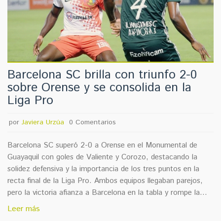
Barcelona SC brilla con triunfo 2-0
sobre Orense y se consolida en la
Liga Pro
por
Javiera Urzúa
0 Comentarios
Barcelona SC superó 2-0 a Orense en el Monumental de
Guayaquil con goles de Valiente y Corozo, destacando la
solidez defensiva y la importancia de los tres puntos en la
recta final de la Liga Pro. Ambos equipos llegaban parejos,
pero la victoria afianza a Barcelona en la tabla y rompe la
racha de Orense en los enfrentamientos directos.
Leer más