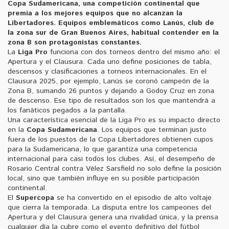
Copa Sudamericana
,
una competición continental que
premia a los mejores equipos que no alcanzan la
Libertadores
. Equipos emblemáticos como
Lanús
,
club de
la zona sur de Gran Buenos Aires, habitual contender en la
zona B
son protagonistas constantes.
La
Liga Pro
funciona con dos torneos dentro del mismo año: el
Apertura y el Clausura. Cada uno define posiciones de tabla,
descensos y clasificaciones a torneos internacionales. En el
Clausura 2025, por ejemplo, Lanús se coronó campeón de la
Zona B, sumando 26 puntos y dejando a Godoy Cruz en zona
de descenso. Ese tipo de resultados son los que mantendrá a
los fanáticos pegados a la pantalla.
Una característica esencial de la Liga Pro es su impacto directo
en la
Copa Sudamericana
. Los equipos que terminan justo
fuera de los puestos de la Copa Libertadores obtienen cupos
para la Sudamericana, lo que garantiza una competencia
internacional para casi todos los clubes. Así, el desempeño de
Rosario Central contra Vélez Sarsfield no solo define la posición
local, sino que también influye en su posible participación
continental.
El
Supercopa
se ha convertido en el episodio de alto voltaje
que cierra la temporada. La disputa entre los campeones del
Apertura y del Clausura genera una rivalidad única, y la prensa
cualquier día la cubre como el evento definitivo del fútbol