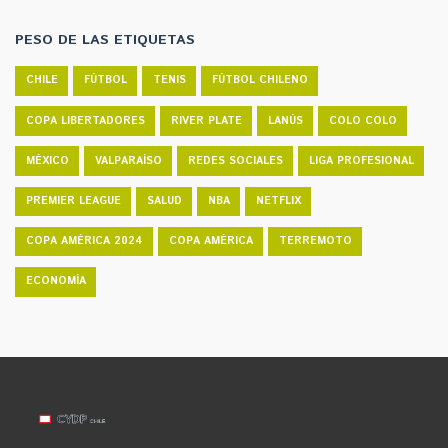
PESO DE LAS ETIQUETAS
CHILE
FÚTBOL
TENIS
FÚTBOL CHILENO
COPA LIBERTADORES
RIVER PLATE
LANÚS
COLO COLO
MÉXICO
VALPARAÍSO
REDES SOCIALES
LIGA PROFESIONAL
PREMIER LEAGUE
SALUD
NBA
NETFLIX
COPA AMÉRICA 2024
COPA AMÉRICA
TERREMOTO
ECONOMÍA