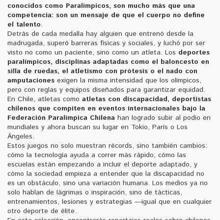
conocidos como
Paralímpicos
, son mucho más que una
competencia: son un mensaje de que el cuerpo no define
el talento
.
Detrás de cada medalla hay alguien que entrenó desde la
madrugada, superó barreras físicas y sociales, y luchó por ser
visto no como un paciente, sino como un atleta. Los
deportes
paralímpicos
,
disciplinas adaptadas como el baloncesto en
silla de ruedas, el atletismo con prótesis o el nado con
amputaciones
exigen la misma intensidad que los olímpicos,
pero con reglas y equipos diseñados para garantizar equidad.
En Chile, atletas como
atletas con discapacidad
,
deportistas
chilenos que compiten en eventos internacionales bajo la
Federación Paralímpica Chilena
han logrado subir al podio en
mundiales y ahora buscan su lugar en Tokio, París o Los
Ángeles.
Estos juegos no solo muestran récords, sino también cambios:
cómo la tecnología ayuda a correr más rápido, cómo las
escuelas están empezando a incluir el deporte adaptado, y
cómo la sociedad empieza a entender que la discapacidad no
es un obstáculo, sino una variación humana. Los medios ya no
solo hablan de lágrimas o inspiración, sino de tácticas,
entrenamientos, lesiones y estrategias —igual que en cualquier
otro deporte de élite.