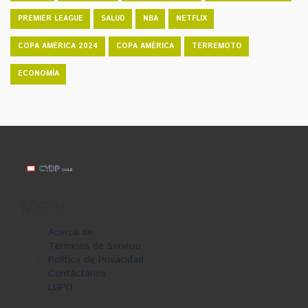
PREMIER LEAGUE
SALUD
NBA
NETFLIX
COPA AMÉRICA 2024
COPA AMÉRICA
TERREMOTO
ECONOMÍA
Menú
Acerca de
Términos de Servicio
Política de Privacidad
Contáctanos
LGPD