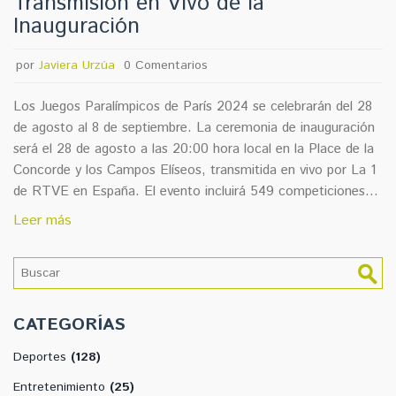
Transmisión en Vivo de la
Inauguración
por
Javiera Urzúa
0 Comentarios
Los Juegos Paralímpicos de París 2024 se celebrarán del 28
de agosto al 8 de septiembre. La ceremonia de inauguración
será el 28 de agosto a las 20:00 hora local en la Place de la
Concorde y los Campos Elíseos, transmitida en vivo por La 1
de RTVE en España. El evento incluirá 549 competiciones
de medallas en 22 deportes.
Leer más
CATEGORÍAS
Deportes
(128)
Entretenimiento
(25)