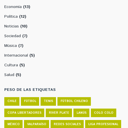
Economía
(13)
Política
(12)
Noticias
(10)
Sociedad
(7)
Música
(7)
Internacional
(5)
Cultura
(5)
Salud
(5)
PESO DE LAS ETIQUETAS
CHILE
FÚTBOL
TENIS
FÚTBOL CHILENO
COPA LIBERTADORES
RIVER PLATE
LANÚS
COLO COLO
MÉXICO
VALPARAÍSO
REDES SOCIALES
LIGA PROFESIONAL