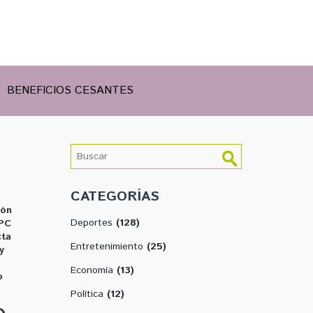
BENEFICIOS CESANTES
CATEGORÍAS
ión
Deportes
(128)
IPC
cta
Entretenimiento
(25)
y
Economía
(13)
o
Política
(12)