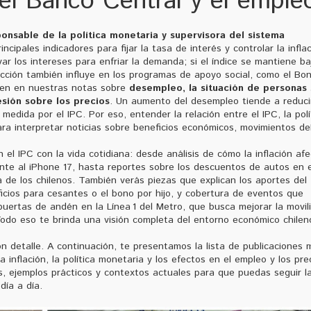
el Banco Central y el emple
nsable de la política monetaria y supervisora del sistema
ncipales indicadores para fijar la tasa de interés y controlar la inflac
r los intereses para enfriar la demanda; si el índice se mantiene ba
acción también influye en los programas de apoyo social, como el Bo
ecen en nuestras notas sobre
desempleo
,
la situación de personas 
esión sobre los precios
. Un aumento del desempleo tiende a reducir
edida por el IPC. Por eso, entender la relación entre el IPC, la polí
ara interpretar noticias sobre beneficios económicos, movimientos de
el IPC con la vida cotidiana: desde análisis de cómo la inflación af
ente al iPhone 17, hasta reportes sobre los descuentos de autos en e
de los chilenos. También verás piezas que explican los aportes del
ficios para cesantes o el bono por hijo, y cobertura de eventos que
puertas de andén en la Línea 1 del Metro, que busca mejorar la movil
. Todo eso te brinda una visión completa del entorno económico chilen
 detalle. A continuación, te presentamos la lista de publicaciones 
a inflación, la política monetaria y los efectos en el empleo y los pre
, ejemplos prácticos y contextos actuales para que puedas seguir l
día a día.