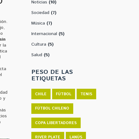
o
Noticias
(10)
Sociedad
(7)
ión.
Música
(7)
jo,
no
Internacional
(5)
sin
Cultura
(5)
 la
tica
Salud
(5)
l
ecta
PESO DE LAS
l
ETIQUETAS
idad
CHILE
FÚTBOL
TENIS
o y
FÚTBOL CHILENO
más
cios
a
COPA LIBERTADORES
RIVER PLATE
LANÚS