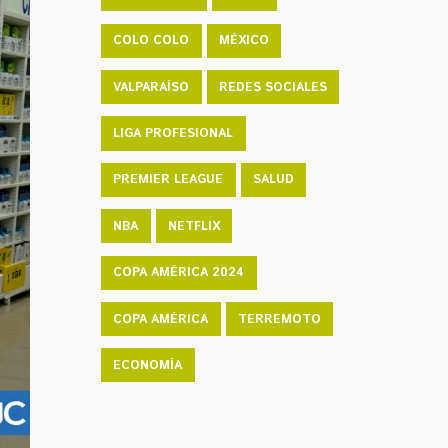
COLO COLO
MÉXICO
VALPARAÍSO
REDES SOCIALES
LIGA PROFESIONAL
PREMIER LEAGUE
SALUD
NBA
NETFLIX
COPA AMÉRICA 2024
COPA AMÉRICA
TERREMOTO
ECONOMÍA