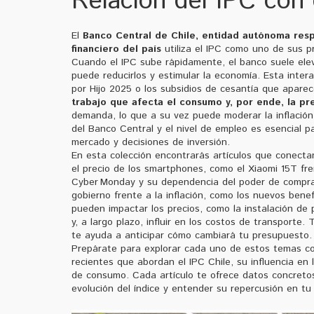
Relación del IPC con 
El
Banco Central de Chile
,
entidad autónoma respo
financiero del país
utiliza el IPC como uno de sus pri
Cuando el IPC sube rápidamente, el banco suele eleva
puede reducirlos y estimular la economía. Esta inter
por Hijo 2025 o los subsidios de cesantía que apar
trabajo que afecta el consumo y, por ende, la pr
demanda, lo que a su vez puede moderar la inflación m
del Banco Central y el nivel de empleo es esencial p
mercado y decisiones de inversión.
En esta colección encontrarás artículos que conectan 
el precio de los smartphones, como el Xiaomi 15T fr
Cyber Monday y su dependencia del poder de compra 
gobierno frente a la inflación, como los nuevos bene
pueden impactar los precios, como la instalación de 
y, a largo plazo, influir en los costos de transporte
te ayuda a anticipar cómo cambiará tu presupuesto.
Prepárate para explorar cada uno de estos temas con
recientes que abordan el IPC Chile, su influencia en l
de consumo. Cada artículo te ofrece datos concretos
evolución del índice y entender su repercusión en tu 