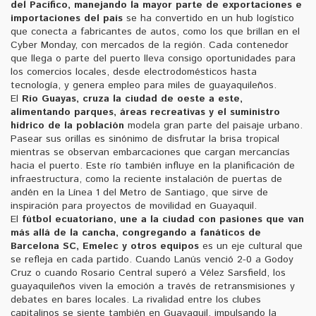
del Pacífico, manejando la mayor parte de exportaciones e
importaciones del país
se ha convertido en un hub logístico
que conecta a fabricantes de autos, como los que brillan en el
Cyber Monday, con mercados de la región. Cada contenedor
que llega o parte del puerto lleva consigo oportunidades para
los comercios locales, desde electrodomésticos hasta
tecnología, y genera empleo para miles de guayaquileños.
El
Río Guayas
,
cruza la ciudad de oeste a este,
alimentando parques, áreas recreativas y el suministro
hídrico de la población
modela gran parte del paisaje urbano.
Pasear sus orillas es sinónimo de disfrutar la brisa tropical
mientras se observan embarcaciones que cargan mercancías
hacia el puerto. Este río también influye en la planificación de
infraestructura, como la reciente instalación de puertas de
andén en la Línea 1 del Metro de Santiago, que sirve de
inspiración para proyectos de movilidad en Guayaquil.
El
fútbol ecuatoriano
,
une a la ciudad con pasiones que van
más allá de la cancha, congregando a fanáticos de
Barcelona SC, Emelec y otros equipos
es un eje cultural que
se refleja en cada partido. Cuando Lanús venció 2-0 a Godoy
Cruz o cuando Rosario Central superó a Vélez Sarsfield, los
guayaquileños viven la emoción a través de retransmisiones y
debates en bares locales. La rivalidad entre los clubes
capitalinos se siente también en Guayaquil, impulsando la