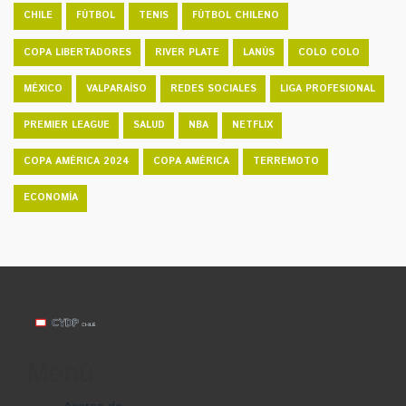
CHILE
FÚTBOL
TENIS
FÚTBOL CHILENO
COPA LIBERTADORES
RIVER PLATE
LANÚS
COLO COLO
MÉXICO
VALPARAÍSO
REDES SOCIALES
LIGA PROFESIONAL
PREMIER LEAGUE
SALUD
NBA
NETFLIX
COPA AMÉRICA 2024
COPA AMÉRICA
TERREMOTO
ECONOMÍA
Menú