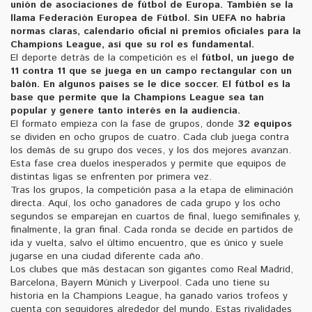
unión de asociaciones de fútbol de Europa
. También se la
llama
Federación Europea de Fútbol
. Sin UEFA no habría
normas claras, calendario oficial ni premios oficiales para la
Champions League, así que su rol es fundamental.
El deporte detrás de la competición es el
fútbol
,
un juego de
11 contra 11 que se juega en un campo rectangular con un
balón
. En algunos países se le dice
soccer
. El fútbol es la
base que permite que la Champions League sea tan
popular y genere tanto interés en la audiencia.
El formato empieza con la fase de grupos, donde
32 equipos
se dividen en ocho grupos de cuatro. Cada club juega contra
los demás de su grupo dos veces, y los dos mejores avanzan.
Esta fase crea duelos inesperados y permite que equipos de
distintas ligas se enfrenten por primera vez.
Tras los grupos, la competición pasa a la etapa de eliminación
directa. Aquí, los ocho ganadores de cada grupo y los ocho
segundos se emparejan en cuartos de final, luego semifinales y,
finalmente, la gran final. Cada ronda se decide en partidos de
ida y vuelta, salvo el último encuentro, que es único y suele
jugarse en una ciudad diferente cada año.
Los clubes que más destacan son gigantes como Real Madrid,
Barcelona, Bayern Múnich y Liverpool. Cada uno tiene su
historia en la Champions League, ha ganado varios trofeos y
cuenta con seguidores alrededor del mundo. Estas rivalidades