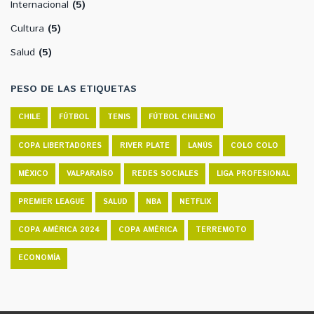
Internacional
(5)
Cultura
(5)
Salud
(5)
PESO DE LAS ETIQUETAS
CHILE
FÚTBOL
TENIS
FÚTBOL CHILENO
COPA LIBERTADORES
RIVER PLATE
LANÚS
COLO COLO
MÉXICO
VALPARAÍSO
REDES SOCIALES
LIGA PROFESIONAL
PREMIER LEAGUE
SALUD
NBA
NETFLIX
COPA AMÉRICA 2024
COPA AMÉRICA
TERREMOTO
ECONOMÍA