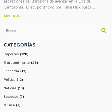
aspiraciones del Barcelona de avanzar en la Liga de
Campeones. El equipo dirigido por Hansi Flick busca
continuar con su racha positiva mientras que Estrella Roja
Leer más
intenta redimirse tras una serie de derrotas en la
competencia europea.
CATEGORÍAS
Deportes
(128)
Entretenimiento
(25)
Economía
(13)
Política
(12)
Noticias
(10)
Sociedad
(7)
Música
(7)