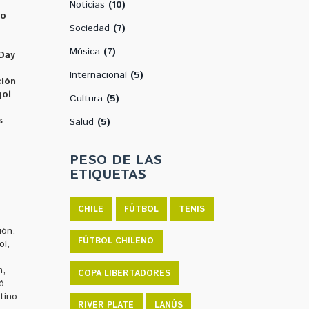
Noticias
(10)
no
Sociedad
(7)
Música
(7)
Day
Internacional
(5)
ión
gol
Cultura
(5)
s
Salud
(5)
PESO DE LAS
ETIQUETAS
CHILE
FÚTBOL
TENIS
ión.
FÚTBOL CHILENO
ol,
n,
COPA LIBERTADORES
ó
tino.
RIVER PLATE
LANÚS