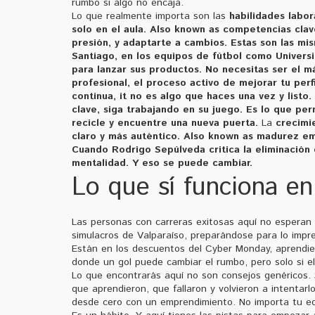
rumbo si algo no encaja.
Lo que realmente importa son las
habilidades labor
solo en el aula
. Also known as
competencias clav
presión, y adaptarte a cambios. Estas son las m
Santiago, en los equipos de fútbol como Univer
para lanzar sus productos. No necesitas ser el má
profesional
,
el proceso activo de mejorar tu perf
continua
, it no es algo que haces una vez y list
clave, siga trabajando en su juego. Es lo que per
recicle y encuentre una nueva puerta.
La
crecimi
claro y más auténtico
. Also known as
madurez em
Cuando Rodrigo Sepúlveda critica la eliminación 
mentalidad. Y eso se puede cambiar.
Lo que sí funciona en
Las personas con carreras exitosas aquí no esperan q
simulacros de Valparaíso, preparándose para lo imprev
Están en los descuentos del Cyber Monday, aprendie
donde un gol puede cambiar el rumbo, pero solo si el
Lo que encontrarás aquí no son consejos genéricos. S
que aprendieron, que fallaron y volvieron a intenta
desde cero con un emprendimiento. No importa tu edad