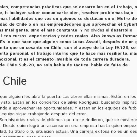
ales
,
competencias prácticas que se desarrollan en el trabajo, 
e
, it incluyen saber comunicarte bien, resolver problemas bajo
ismas habilidades que ves en quienes se destacan en el Metro de
sidad de Chile o en los emprendedores que aprovechan el Cyber
s inteligente, sino el más constante.
Y no olvides el
desarrollo
il con cursos, experiencias y redes reales
. Also known as
formac
o. Es lo que hace que alguien como Lucas Assadi, después de un 
mite que un cesante en Chile, con el apoyo de la Ley 19.728, se
ento personal
,
el trabajo interno que te hace más resiliente, má
ocional
, it es el cimiento invisible de toda carrera duradera.
de Chile Sub-20, no solo habla de táctica: habla de falta de
 Chile
ue alguien les abra la puerta. Las abren ellas mismas. Están en los
isto. Están en los conciertos de Silvio Rodríguez, buscando inspirac
ndo a aprovechar las oportunidades. Y están en los equipos de fútb
 equipo sigue trabajando después del error.
on historias reales de chilenos que no se rindieron, que se moviero
rlo. Desde quien logró un ascenso en una empresa hasta quien empez
, tu título o tu situación actual. Una carrera exitosa no es un des