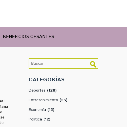
BENEFICIOS CESANTES
CATEGORÍAS
Deportes
(128)
Entretenimiento
(25)
nal
.
añana
Economía
(13)
na
 se
Política
(12)
de