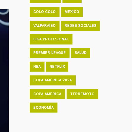
COLO COLO
MÉXICO
VALPARAÍSO
REDES SOCIALES
LIGA PROFESIONAL
PREMIER LEAGUE
SALUD
NBA
NETFLIX
COPA AMÉRICA 2024
COPA AMÉRICA
TERREMOTO
ECONOMÍA