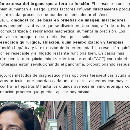
ión extensa del órgano que altera su función
. El consumo crónico 
ambién aumentan el riesgo. Estos factores influyen directamente porq
escontrolada, procesos que pueden desencadenar el cáncer.
ve. El
diagnóstico
,
se basa en pruebas de imagen, marcadores
ores pequeños antes de que se diseminen. Una ecografía de rutina 
 computarizada o resonancia magnética, aumenta la precisión. Los
de alerta, aunque no son definitivos por sí solos.
resección quirúrgica, ablación, quimioembolización y terapias
unción hepática y la extensión de la enfermedad. La resección quirú
or es resecable y el hígado restante funciona bien. En casos más
ofrecuencia o la quimioembolización transarterial (TACE) controla el
munoterapia están revolucionando el panorama, proporcionando respu
esgo, los métodos de diagnóstico y las opciones terapéuticas ayuda 
rarás artículos que abordan cada uno de estos aspectos con mayor
 contra la hepatitis B hasta los últimos avances en inmunoterapia co
ormación práctica que puedes aplicar hoy mismo.