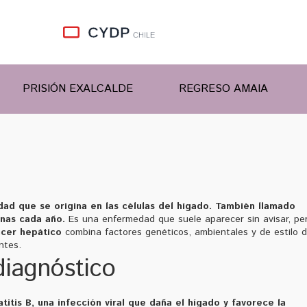
PRISIÓN EXALCALDE
REGRESO AMAIA
dad que se origina en las células del hígado
. También llamado
onas cada año.
Es una enfermedad que suele aparecer sin avisar, pe
cer hepático
combina factores genéticos, ambientales y de estilo 
ntes.
diagnóstico
titis B
,
una infección viral que daña el hígado y favorece la