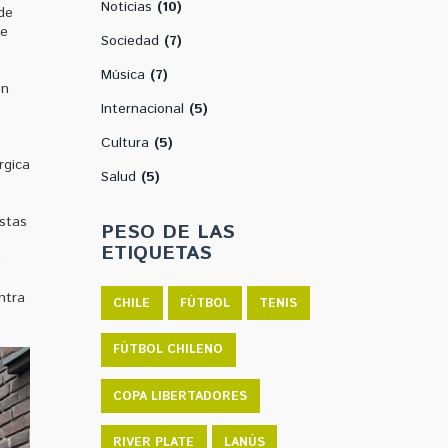
Noticias
(10)
de
ue
Sociedad
(7)
Música
(7)
en
Internacional
(5)
Cultura
(5)
rgica
Salud
(5)
estas
PESO DE LAS
ETIQUETAS
a
ntra
CHILE
FÚTBOL
TENIS
FÚTBOL CHILENO
COPA LIBERTADORES
RIVER PLATE
LANÚS