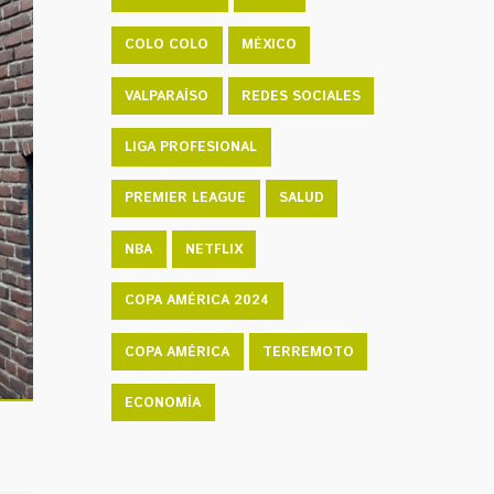
COLO COLO
MÉXICO
VALPARAÍSO
REDES SOCIALES
LIGA PROFESIONAL
PREMIER LEAGUE
SALUD
NBA
NETFLIX
COPA AMÉRICA 2024
COPA AMÉRICA
TERREMOTO
ECONOMÍA