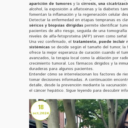
aparición de tumores
y la
cirrosis
,
una cicatrizac
alcohol, la exposición a aflatoxinas y la diabetes t
fomentan la inflamación y la regeneración celular d
Detectar la enfermedad en etapas tempranas es cla
séricos y biopsias dirigidas
permite identificar tum
pacientes de alto riesgo, seguida de una tomografía
niveles de alfa‑fetoproteína (AFP) sirven como señal 
Una vez confirmado, el
tratamiento
,
puede incluir 
sistémicas
se decide según el tamaño del tumor, la f
ofrece la mejor esperanza de curación cuando el tum
avanzados, la terapia local como la ablación por radi
crecimiento tumoral. Los fármacos dirigidos y la in
duraderas para algunos pacientes.
Entender cómo se interrelacionan los factores de ri
tomar decisiones informadas. A continuación encont
detalle, desde la prevención mediante la vacunación
el cáncer hepático. Sigue leyendo para descubrir inf
18
oct,2024