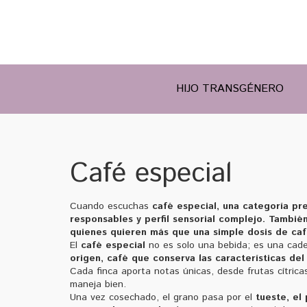
HIJO TRANSGÉNERO
Café especial
Cuando escuchas
café especial
,
una categoría pre
responsables y perfil sensorial complejo
. Tambié
quienes quieren más que una simple dosis de caf
El
café especial
no es solo una bebida; es una cade
origen
,
café que conserva las características del 
Cada finca aporta notas únicas, desde frutas cítric
maneja bien.
Una vez cosechado, el grano pasa por el
tueste
,
el