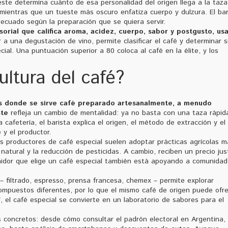
ueste determina cuánto de esa personalidad del origen llega a la taza
, mientras que un tueste más oscuro enfatiza cuerpo y dulzura. El bar
decuado según la preparación que se quiera servir.
sorial que califica aroma, acidez, cuerpo, sabor y postgusto, us
ar a una degustación de vino, permite clasificar el café y determinar s
al. Una puntuación superior a 80 coloca al café en la élite, y los
ultura del café?
s donde se sirve café preparado artesanalmente, a menudo
ste
refleja un cambio de mentalidad: ya no basta con una taza rápida
afetería, el barista explica el origen, el método de extracción y el
 y el productor.
os productores de café especial suelen adoptar prácticas agrícolas m
atural y la reducción de pesticidas. A cambio, reciben un precio jus
umidor que elige un café especial también está apoyando a comunida
– filtrado, espresso, prensa francesa, chemex – permite explorar
ompuestos diferentes, por lo que el mismo café de origen puede ofr
, el café especial se convierte en un laboratorio de sabores para el
os concretos: desde cómo consultar el padrón electoral en Argentina,