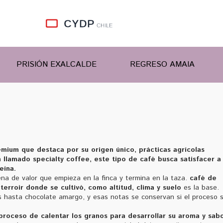
PRISIÓN EXALCALDE
REGRESO AMAIA
mium que destaca por su origen único, prácticas agrícolas
n llamado
specialty coffee
, este tipo de café busca satisfacer a
eína.
na de valor que empieza en la finca y termina en la taza.
café de
terroir donde se cultivó, como altitud, clima y suelo
es la base.
as hasta chocolate amargo, y esas notas se conservan si el proceso 
 proceso de calentar los granos para desarrollar su aroma y sabo