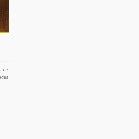
s de
dades