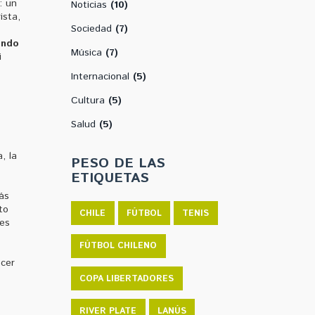
: un
Noticias
(10)
ista,
Sociedad
(7)
ando
Música
(7)
i
Internacional
(5)
Cultura
(5)
Salud
(5)
, la
PESO DE LAS
ETIQUETAS
ás
to
CHILE
FÚTBOL
TENIS
des
FÚTBOL CHILENO
ecer
COPA LIBERTADORES
RIVER PLATE
LANÚS