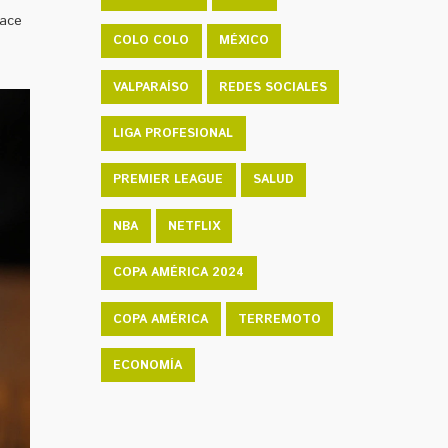
hace
COLO COLO
MÉXICO
VALPARAÍSO
REDES SOCIALES
LIGA PROFESIONAL
PREMIER LEAGUE
SALUD
NBA
NETFLIX
COPA AMÉRICA 2024
COPA AMÉRICA
TERREMOTO
ECONOMÍA