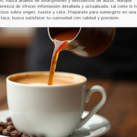
os, hasta análisis de smartphones y descuentos de autos. Aunque
ística de ofrecer información detallada y actualizada, tal como lo 
cisos sobre origen, tueste y cata. Prepárate para sumergirte en una
taza, busca satisfacer tu curiosidad con calidad y precisión.