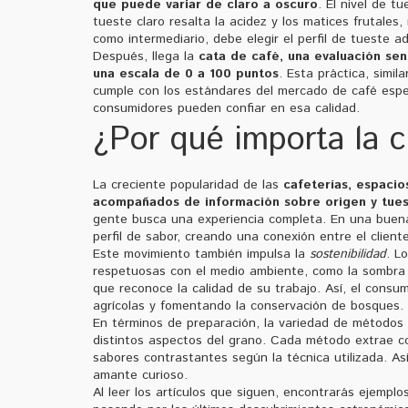
que puede variar de claro a oscuro
. El nivel de t
tueste claro resalta la acidez y los matices frutales
como intermediario, debe elegir el perfil de tueste a
Después, llega la
cata de café
,
una evaluación sen
una escala de 0 a 100 puntos
. Esta práctica, simil
cumple con los estándares del mercado de café especi
consumidores pueden confiar en esa calidad.
¿Por qué importa la c
La creciente popularidad de las
cafeterías
,
espacio
acompañados de información sobre origen y tue
gente busca una experiencia completa. En una buena c
perfil de sabor, creando una conexión entre el cliente
Este movimiento también impulsa la
sostenibilidad
. L
respetuosas con el medio ambiente, como la sombra n
que reconoce la calidad de su trabajo. Así, el cons
agrícolas y fomentando la conservación de bosques.
En términos de preparación, la variedad de métodos 
distintos aspectos del grano. Cada método extrae c
sabores contrastantes según la técnica utilizada. Así
amante curioso.
Al leer los artículos que siguen, encontrarás ejempl