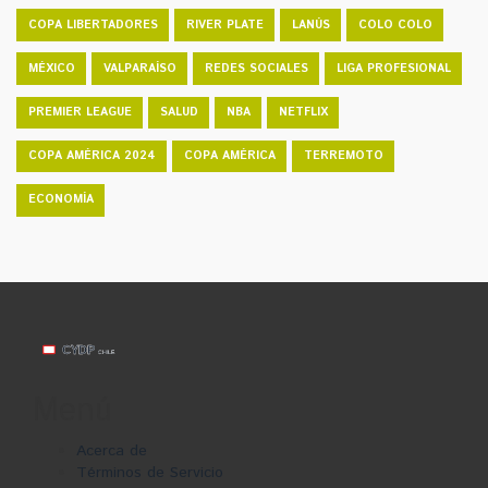
COPA LIBERTADORES
RIVER PLATE
LANÚS
COLO COLO
MÉXICO
VALPARAÍSO
REDES SOCIALES
LIGA PROFESIONAL
PREMIER LEAGUE
SALUD
NBA
NETFLIX
COPA AMÉRICA 2024
COPA AMÉRICA
TERREMOTO
ECONOMÍA
Menú
Acerca de
Términos de Servicio