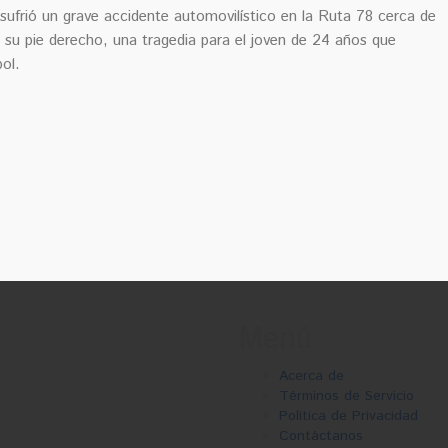
sufrió un grave accidente automovilístico en la Ruta 78 cerca de
 su pie derecho, una tragedia para el joven de 24 años que
ol.
Menú
Acerca de
Términos de Servicio
Política de Privacidad
Contáctanos