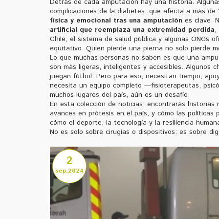
Detrás de cada amputación hay una historia. Algunas
complicaciones de la diabetes, que afecta a más de 1
física y emocional tras una amputación
es clave. 
artificial que reemplaza una extremidad perdida
,
Chile, el sistema de salud pública y algunas ONGs of
equitativo. Quien pierde una pierna no solo pierde m
Lo que muchas personas no saben es que una amputac
son más ligeras, inteligentes y accesibles. Algunos c
juegan fútbol. Pero para eso, necesitan tiempo, apo
necesita un equipo completo —fisioterapeutas, psic
muchos lugares del país, aún es un desafío.
En esta colección de noticias, encontrarás historias
avances en prótesis en el país, y cómo las políticas
cómo el deporte, la tecnología y la resiliencia huma
No es solo sobre cirugías o dispositivos: es sobre di
2
sep,2024