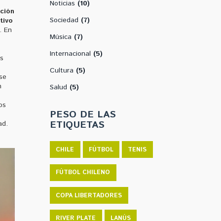
Noticias
(10)
ción
Sociedad
(7)
tivo
. En
Música
(7)
Internacional
(5)
is
Cultura
(5)
se
n
Salud
(5)
os
PESO DE LAS
ETIQUETAS
ad.
CHILE
FÚTBOL
TENIS
FÚTBOL CHILENO
COPA LIBERTADORES
RIVER PLATE
LANÚS