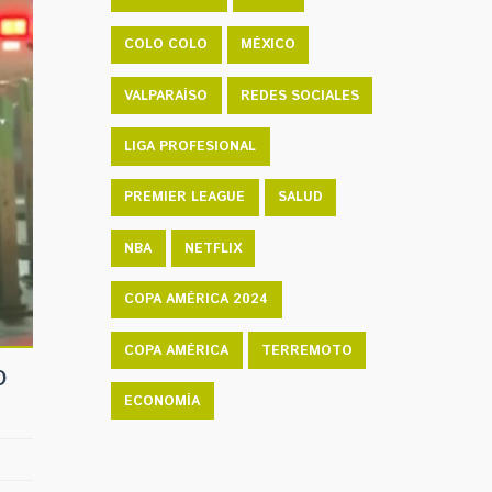
COLO COLO
MÉXICO
VALPARAÍSO
REDES SOCIALES
LIGA PROFESIONAL
PREMIER LEAGUE
SALUD
NBA
NETFLIX
COPA AMÉRICA 2024
COPA AMÉRICA
TERREMOTO
o
ECONOMÍA