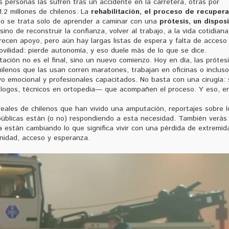
 personas las sufren tras un accidente en la carretera, otras por
.2 millones de chilenos. La
rehabilitación
,
el proceso de recupera
No se trata solo de aprender a caminar con una
prótesis
,
un disposi
 sino de reconstruir la confianza, volver al trabajo, a la vida cotidiana
recen apoyo, pero aún hay largas listas de espera y falta de acceso
ovilidad: pierde autonomía, y eso duele más de lo que se dice.
ión no es el final, sino un nuevo comienzo. Hoy en día, las prótes
hilenos que las usan corren maratones, trabajan en oficinas o incluso
yo emocional y profesionales capacitados. No basta con una cirugía: 
ólogos, técnicos en ortopedia— que acompañen el proceso. Y eso, e
 reales de chilenos que han vivido una amputación, reportajes sobre l
 públicas están (o no) respondiendo a esta necesidad. También verás
na están cambiando lo que significa vivir con una pérdida de extremid
gnidad, acceso y esperanza.