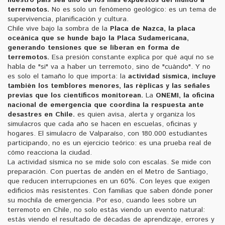
terremotos.
No es solo un fenómeno geológico: es un tema de
supervivencia, planificación y cultura.
Chile vive bajo la sombra de la
Placa de Nazca
,
la placa
oceánica que se hunde bajo la Placa Sudamericana,
generando tensiones que se liberan en forma de
terremotos
.
Esa presión constante explica por qué aquí no se
habla de "si" va a haber un terremoto, sino de "cuándo". Y no
es solo el tamaño lo que importa: la
actividad sísmica
,
incluye
también los temblores menores, las réplicas y las señales
previas que los científicos monitorean
.
La
ONEMI
,
la oficina
nacional de emergencia que coordina la respuesta ante
desastres en Chile
.
es quien avisa, alerta y organiza los
simulacros que cada año se hacen en escuelas, oficinas y
hogares. El simulacro de Valparaíso, con 180.000 estudiantes
participando, no es un ejercicio teórico: es una prueba real de
cómo reacciona la ciudad.
La actividad sísmica no se mide solo con escalas. Se mide con
preparación. Con puertas de andén en el Metro de Santiago,
que reducen interrupciones en un 60%. Con leyes que exigen
edificios más resistentes. Con familias que saben dónde poner
su mochila de emergencia. Por eso, cuando lees sobre un
terremoto en Chile, no solo estás viendo un evento natural:
estás viendo el resultado de décadas de aprendizaje, errores y