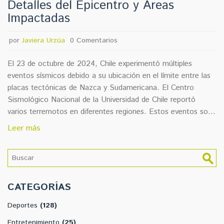
Detalles del Epicentro y Áreas
Impactadas
por
Javiera Urzúa
0 Comentarios
El 23 de octubre de 2024, Chile experimentó múltiples
eventos sísmicos debido a su ubicación en el límite entre las
placas tectónicas de Nazca y Sudamericana. El Centro
Sismológico Nacional de la Universidad de Chile reportó
varios terremotos en diferentes regiones. Estos eventos son
comunes en Chile, donde la alta actividad sísmica es una
Leer más
característica habitual del país. La población debe seguir las
recomendaciones de Senapred para mantenerse a salvo.
CATEGORÍAS
Deportes
(128)
Entretenimiento
(25)