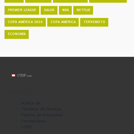
PREMIER LEAGUE
SALUD
NBA
NETFLIX
COPA AMÉRICA 2024
COPA AMÉRICA
TERREMOTO
ECONOMÍA
Menú
Acerca de
Términos de Servicio
Política de Privacidad
Contáctanos
LGPD