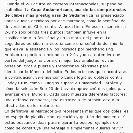
Cuando el 2‑0 ocurre en torneos internacionales, su peso se
multiplica. La
Copa Sudamericana
,
una de las competencias
de clubes más prestigiosas de Sudamérica
ha presenciado
varios duelos decididos por ese marcador, como la semifinal de
Universidad de Chile contra Alianza Lima. En esos escenarios, el
2‑0 no solo brinda tres puntos; también influye en la
clasificación a la fase final y en la moral del plantel. Los
seguidores perciben la victoria como una señal de dominio, lo
que eleva la asistencia y los ingresos por merchandising.
Analizar un partido terminado en 2‑0 ayuda a entender qué
partes del juego funcionaron mejor. Los analistas revisan
posesión, tiros a puerta y transiciones ofensivas para
identificar la fórmula del éxito. En los artículos que encontrarás
a continuación, veremos cómo Lanús logró su doblete contra
Godoy Cruz, cómo O'Higgins superó a Universidad Católica y
cómo la selección Sub‑20 de Ucrania aprovechó dos goles para
avanzar en el Mundial. Cada caso muestra diferentes factores:
una defensa compacta, una estrategia de presión alta o la
efectividad de los delanteros.
En definitiva, el Marcador 2‑0 representa más que dos goles; es
un espejo de planificación, ejecución y gestión del momento. Si
estás buscando ideas para mejorar tu equipo, ejemplos de
cómo se construye una ventaja o simplemente quieres revivir