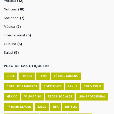
Política
(12)
Noticias
(10)
Sociedad
(7)
Música
(7)
Internacional
(5)
Cultura
(5)
Salud
(5)
PESO DE LAS ETIQUETAS
CHILE
FÚTBOL
TENIS
FÚTBOL CHILENO
COPA LIBERTADORES
RIVER PLATE
LANÚS
COLO COLO
MÉXICO
VALPARAÍSO
REDES SOCIALES
LIGA PROFESIONAL
PREMIER LEAGUE
SALUD
NBA
NETFLIX