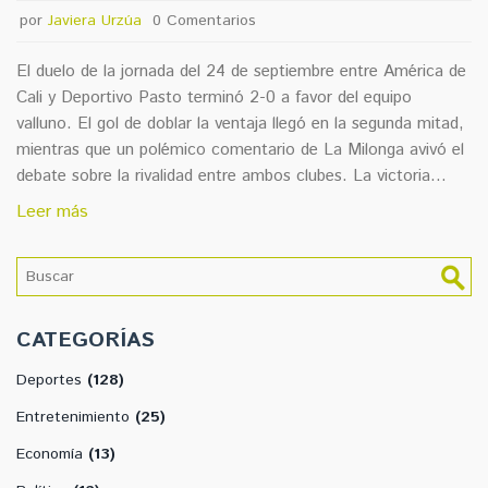
por
Javiera Urzúa
0 Comentarios
El duelo de la jornada del 24 de septiembre entre América de
Cali y Deportivo Pasto terminó 2-0 a favor del equipo
valluno. El gol de doblar la ventaja llegó en la segunda mitad,
mientras que un polémico comentario de La Milonga avivó el
debate sobre la rivalidad entre ambos clubes. La victoria
mantiene a América en la lucha por los primeros puestos.
Leer más
CATEGORÍAS
Deportes
(128)
Entretenimiento
(25)
Economía
(13)