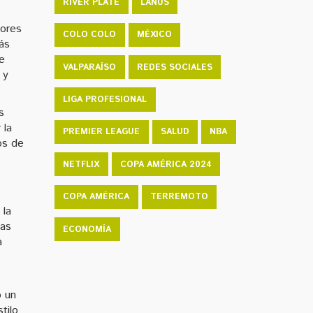
RIVER PLATE
LANÚS
dores
COLO COLO
MÉXICO
ás
ue
VALPARAÍSO
REDES SOCIALES
 y
LIGA PROFESIONAL
s
 la
PREMIER LEAGUE
SALUD
NBA
os de
NETFLIX
COPA AMÉRICA 2024
COPA AMÉRICA
TERREMOTO
 la
das
ECONOMÍA
a
o un
tilo