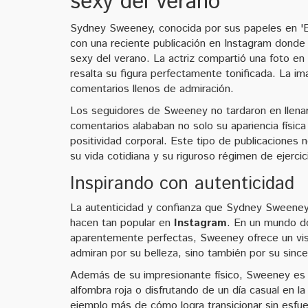
sexy del verano
Sydney Sweeney, conocida por sus papeles en 'Eu
con una reciente publicación en Instagram dond
sexy del verano. La actriz compartió una foto en l
resalta su figura perfectamente tonificada. La i
comentarios llenos de admiración.
Los seguidores de Sweeney no tardaron en llenar
comentarios alababan no solo su apariencia físic
positividad corporal. Este tipo de publicacione
su vida cotidiana y su riguroso régimen de ejerci
Inspirando con autenticidad
La autenticidad y confianza que Sydney Sweeney 
hacen tan popular en
Instagram
. En un mundo do
aparentemente perfectas, Sweeney ofrece un vist
admiran por su belleza, sino también por su since
Además de su impresionante físico, Sweeney es
alfombra roja o disfrutando de un día casual en la
ejemplo más de cómo logra transicionar sin esfue