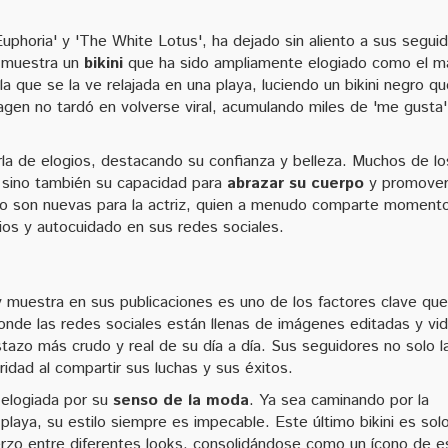
phoria' y 'The White Lotus', ha dejado sin aliento a sus segui
e muestra un
bikini
que ha sido ampliamente elogiado como el m
a que se la ve relajada en una playa, luciendo un bikini negro q
magen no tardó en volverse viral, acumulando miles de 'me gusta'
la de elogios, destacando su confianza y belleza. Muchos de lo
a sino también su capacidad para
abrazar su cuerpo
y promover
s no son nuevas para la actriz, quien a menudo comparte moment
cios y autocuidado en sus redes sociales.
muestra en sus publicaciones es uno de los factores clave que
nde las redes sociales están llenas de imágenes editadas y vi
azo más crudo y real de su día a día. Sus seguidores no solo l
ridad al compartir sus luchas y sus éxitos.
 elogiada por su
senso de la moda
. Ya sea caminando por la
 playa, su estilo siempre es impecable. Este último bikini es sol
rzo entre diferentes looks, consolidándose como un ícono de es