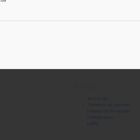
zúa
Menú
Acerca de
Términos de Servicio
Política de Privacidad
Contáctanos
LGPD