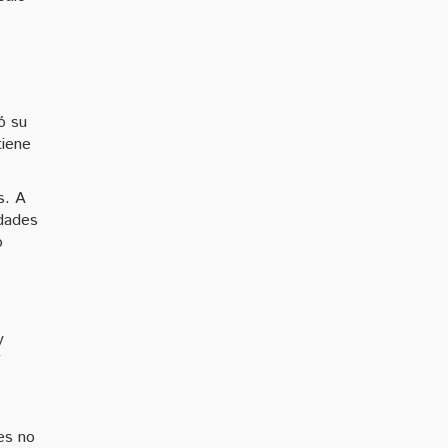
ó su
tiene
s. A
idades
o
y
es no