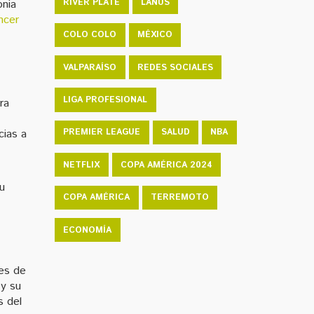
RIVER PLATE
LANÚS
onia
encer
COLO COLO
MÉXICO
VALPARAÍSO
REDES SOCIALES
LIGA PROFESIONAL
ra
PREMIER LEAGUE
SALUD
NBA
cias a
NETFLIX
COPA AMÉRICA 2024
u
COPA AMÉRICA
TERREMOTO
ECONOMÍA
ses de
 y su
s del