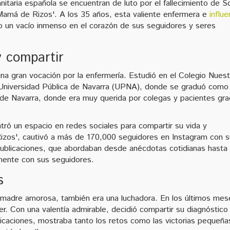
itaria española se encuentran de luto por el fallecimiento de S
amá de Rizos'. A los 35 años, esta valiente enfermera e
influ
do un vacío inmenso en el corazón de sus seguidores y seres
y compartir
a gran vocación por la enfermería. Estudió en el Colegio Nuest
a Universidad Pública de Navarra (UPNA), donde se graduó como
o de Navarra, donde era muy querida por colegas y pacientes gra
tró un espacio en redes sociales para compartir su vida y
izos', cautivó a más de 170,000 seguidores en Instagram con s
 publicaciones, que abordaban desde anécdotas cotidianas hasta
mente con sus seguidores.
s
a madre amorosa, también era una luchadora. En los últimos me
cer. Con una valentía admirable, decidió compartir su diagnóstico
icaciones, mostraba tanto los retos como las victorias pequeña