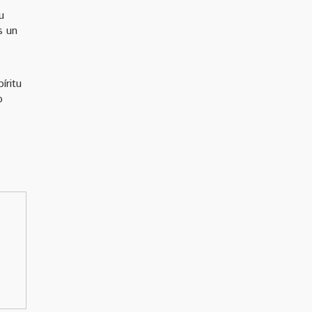
u
s un
íritu
o