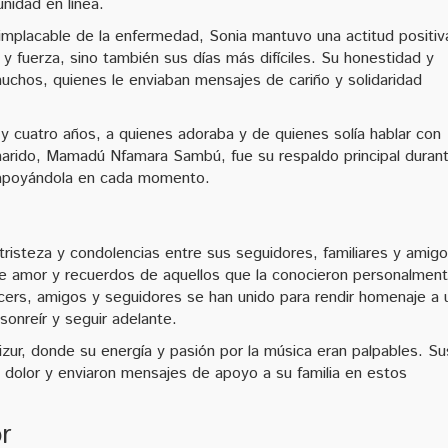
nidad en línea.
implacable de la enfermedad, Sonia mantuvo una actitud positiv
fuerza, sino también sus días más difíciles. Su honestidad y
 muchos, quienes le enviaban mensajes de cariño y solidaridad
 cuatro años, a quienes adoraba y de quienes solía hablar con
marido, Mamadú Nfamara Sambú, fue su respaldo principal duran
 apoyándola en cada momento.
tristeza y condolencias entre sus seguidores, familiares y amigo
e amor y recuerdos de aquellos que la conocieron personalment
cers, amigos y seguidores se han unido para rendir homenaje a 
sonreír y seguir adelante.
zur, donde su energía y pasión por la música eran palpables. Su
olor y enviaron mensajes de apoyo a su familia en estos
r