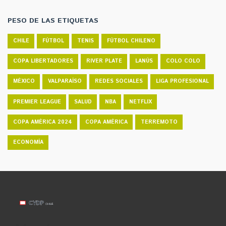
PESO DE LAS ETIQUETAS
CHILE
FÚTBOL
TENIS
FÚTBOL CHILENO
COPA LIBERTADORES
RIVER PLATE
LANÚS
COLO COLO
MÉXICO
VALPARAÍSO
REDES SOCIALES
LIGA PROFESIONAL
PREMIER LEAGUE
SALUD
NBA
NETFLIX
COPA AMÉRICA 2024
COPA AMÉRICA
TERREMOTO
ECONOMÍA