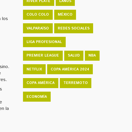
RIVER PLATE
LANÚS
COLO COLO
MÉXICO
 los
VALPARAÍSO
REDES SOCIALES
LIGA PROFESIONAL
PREMIER LEAGUE
SALUD
NBA
sino.
NETFLIX
COPA AMÉRICA 2024
e
res.
COPA AMÉRICA
TERREMOTO
as
ECONOMÍA
ue
en la