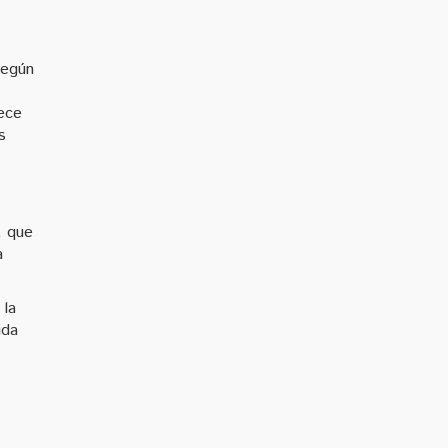
Según
rece
s
, que
a
 la
ida