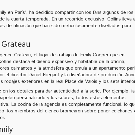
Emily en París', ha decidido compartir con los fans algunos de los
 la cuarta temporada. En un recorrido exclusivo, Collins lleva a
res de filmación que han sido meticulosamente diseñados para
 Grateau
Agence Grateau, el lugar de trabajo de Emily Cooper que en
llins destaca el diseño expansivo y habitable de la oficina,
lores calmantes y la atmósfera que emula a un apartamento pari
or el director Daniel Fliegauf y la diseñadora de producción Ann
s rodajes exteriores en la real Place de Valois y los sets interio
en los detalles para dar autenticidad a la serie. Por ejemplo, l
papeleo personalizado y los sobres, todos estos elementos
rativa. La cocina de la agencia es completamente funcional, lo q
o, los miembros del elenco bromearon sobre poner colchones 
or.
mily