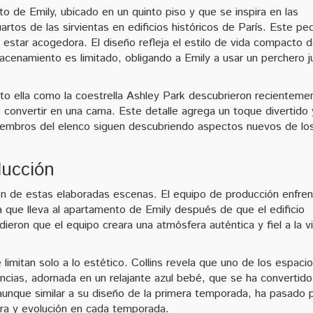
to de Emily, ubicado en un quinto piso y que se inspira en las
rtos de las sirvientas en edificios históricos de París. Este p
e estar acogedora. El diseño refleja el estilo de vida compacto d
cenamiento es limitado, obligando a Emily a usar un perchero j
to ella como la coestrella Ashley Park descubrieron recienteme
convertir en una cama. Este detalle agrega un toque divertido 
 miembros del elenco siguen descubriendo aspectos nuevos de lo
ducción
ión de estas elaboradas escenas. El equipo de producción enfre
a que lleva al apartamento de Emily después de que el edificio
ieron que el equipo creara una atmósfera auténtica y fiel a la v
 limitan solo a lo estético. Collins revela que uno de los espaci
encias, adornada en un relajante azul bebé, que se ha convertido
 aunque similar a su diseño de la primera temporada, ha pasado 
ra y evolución en cada temporada.