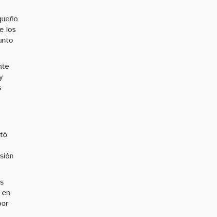
equeño
e los
unto
nte
y
s
ntó
isión
os
 en
por