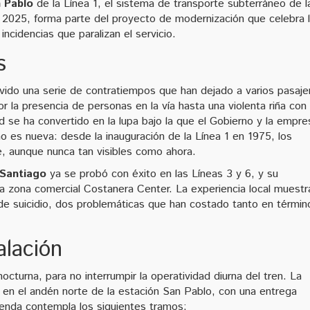
 Pablo
de la Línea 1, el sistema de transporte subterráneo de l
 de 2025, forma parte del proyecto de modernización que celebra 
ncidencias que paralizan el servicio.
s
vido una serie de contratiempos que han dejado a varios pasaje
 la presencia de personas en la vía hasta una violenta riña con
ad se ha convertido en la lupa bajo la que el Gobierno y la empre
o es nueva: desde la inauguración de la Línea 1 en 1975, los
e, aunque nunca tan visibles como ahora.
Santiago
ya se probó con éxito en las Líneas 3 y 6, y su
la zona comercial Costanera Center. La experiencia local muestr
 de suicidio, dos problemáticas que han costado tanto en términ
alación
octurna, para no interrumpir la operatividad diurna del tren. La
 en el andén norte de la estación San Pablo, con una entrega
enda contempla los siguientes tramos: