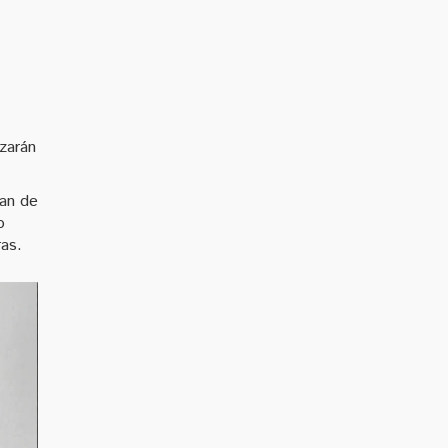
ezarán
lan de
o
ras.