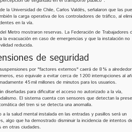
 percepción de seguridad en el transporte público".
e la Universidad de Chile, Carlos Valdés, señalaron que las pue
bién la carga operativa de los controladores de tráfico, al elimi
dentes en la vía.
 del Metro mostraron reservas. La Federación de Trabajadores d
ra la evacuación en caso de emergencias y que la instalación no
ilidad reducida.
ensiones de seguridad
 suspensiones por "factores externos" caerá de 8 % a alrededor
eros, eso equivale a evitar cerca de 1 200 interrupciones al añ
madamente 45 mil millones de minutos para los usuarios.
 diseñadas para dificultar el acceso no autorizado a la vía,
andalismo. El sistema cuenta con sensores que detectan la prese
omática del tren si se detecta una anomalía.
 a la salud mental instalada en las entradas y pasillos será un
es, algo que ha demostrado disminuir la incidencia de intentos d
s en otras ciudades.