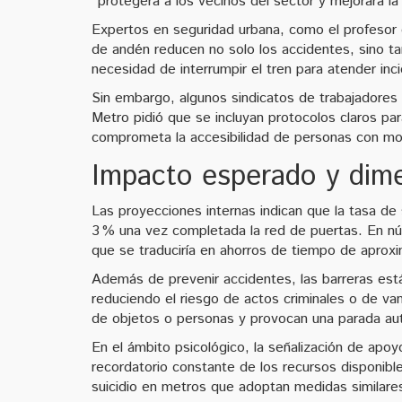
"protegerá a los vecinos del sector y mejorará la
Expertos en seguridad urbana, como el profesor d
de andén reducen no solo los accidentes, sino tam
necesidad de interrumpir el tren para atender inci
Sin embargo, algunos sindicatos de trabajadores
Metro pidió que se incluyan protocolos claros pa
comprometa la accesibilidad de personas con mov
Impacto esperado y dim
Las proyecciones internas indican que la tasa de
3 % una vez completada la red de puertas. En núm
que se traduciría en ahorros de tiempo de aproxi
Además de prevenir accidentes, las barreras están
reduciendo el riesgo de actos criminales o de v
de objetos o personas y provocan una parada aut
En el ámbito psicológico, la señalización de apoyo
recordatorio constante de los recursos disponibl
suicidio en metros que adoptan medidas similare