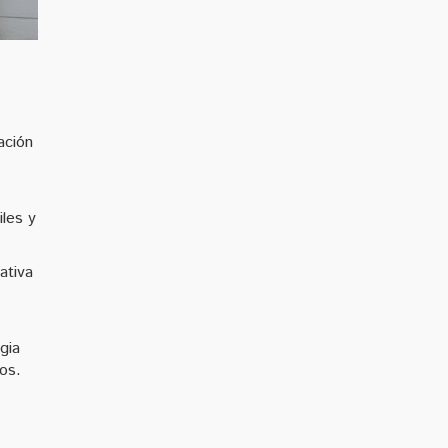
ación
iles y
ativa
gia
os.