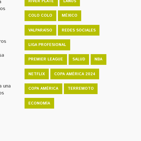
a
RIVER PLATE
LANÚS
los
COLO COLO
MÉXICO
VALPARAÍSO
REDES SOCIALES
ros
LIGA PROFESIONAL
sa
PREMIER LEAGUE
SALUD
NBA
NETFLIX
COPA AMÉRICA 2024
a una
COPA AMÉRICA
TERREMOTO
os
ECONOMÍA